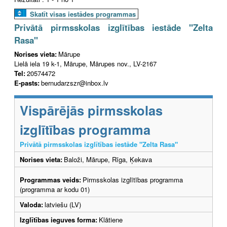
Skatīt visas iestādes programmas
Privātā pirmsskolas izglītības iestāde "Zelta
Rasa"
Norises vieta:
Mārupe
Lielā iela 19 k-1, Mārupe, Mārupes nov., LV-2167
Tel:
20574472
E-pasts:
bernudarzszr@inbox.lv
Vispārējās pirmsskolas
izglītības programma
Privātā pirmsskolas izglītības iestāde "Zelta Rasa"
Norises vieta:
Baloži, Mārupe, Rīga, Ķekava
Programmas veids:
Pirmsskolas izglītības programma
(programma ar kodu 01)
Valoda:
latviešu (LV)
Izglītības ieguves forma:
Klātiene