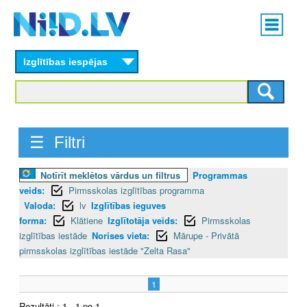
Skip
Main
to
menu
N
main
content
Izglītības iespējas
I
I
D
☰ Filtri
.
Notīrīt meklētos vārdus un filtrus
Programmas
L
veids:
Pirmsskolas izglītības programma
V
Valoda:
lv
Izglītības ieguves
forma:
Klātiene
Izglītotāja veids:
Pirmsskolas
izglītības iestāde
Norises vieta:
Mārupe - Privātā
pirmsskolas izglītības iestāde "Zelta Rasa"
1
Rezultāti : 1 - 1 no 1