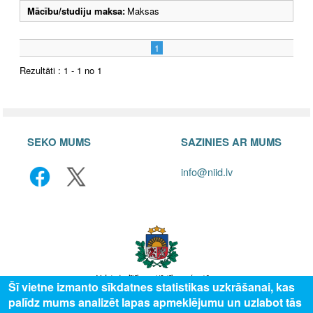
Mācību/studiju maksa:
Maksas
1
Rezultāti : 1 - 1 no 1
SEKO MUMS
SAZINIES AR MUMS
info@niid.lv
Šī vietne izmanto sīkdatnes statistikas uzkrāšanai, kas
palīdz mums analizēt lapas apmeklējumu un uzlabot tās