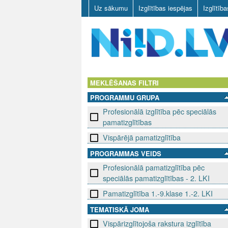
Uz sākumu
Izglītības iespējas
Izglītīb
N
I
MEKLĒŠANAS FILTRI
PROGRAMMU GRUPA
I
Profesionālā izglītība pēc speciālās
D
pamatizglītības
Vispārējā pamatizglītība
.
PROGRAMMAS VEIDS
L
Profesionālā pamatizglītība pēc
speciālās pamatizglītības - 2. LKI
V
Pamatizglītība 1.-9.klase 1.-2. LKI
TEMATISKĀ JOMA
Vispārizglītojoša rakstura izglītība