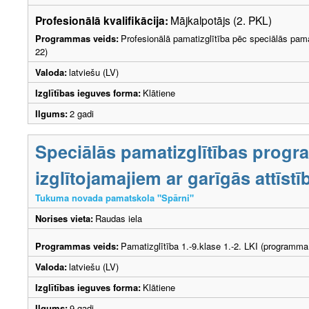
Profesionālā kvalifikācija:
Mājkalpotājs (2. PKL)
Programmas veids:
Profesionālā pamatizglītība pēc speciālās pama
22)
Valoda:
latviešu (LV)
Izglītības ieguves forma:
Klātiene
Ilgums:
2 gadi
Speciālās pamatizglītības prog
izglītojamajiem ar garīgās attīs
Tukuma novada pamatskola "Spārni"
Norises vieta:
Raudas iela
Programmas veids:
Pamatizglītība 1.-9.klase 1.-2. LKI (programma
Valoda:
latviešu (LV)
Izglītības ieguves forma:
Klātiene
Ilgums:
9 gadi