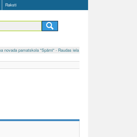
Raksti
a novada pamatskola "Spārni" - Raudas iela