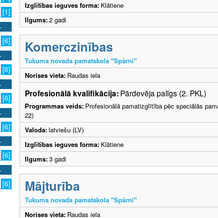
Izglītības ieguves forma:
Klātiene
[1]
Ilgums:
2 gadi
[6]
Komerczinības
Tukuma novada pamatskola "Spārni"
[6]
Norises vieta:
Raudas iela
Profesionālā kvalifikācija:
Pārdevēja palīgs (2. PKL)
[6]
Programmas veids:
Profesionālā pamatizglītība pēc speciālās pama
22)
[6]
Valoda:
latviešu (LV)
Izglītības ieguves forma:
Klātiene
[6]
Ilgums:
3 gadi
Mājturība
[6]
Tukuma novada pamatskola "Spārni"
Norises vieta:
Raudas iela