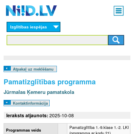
Skip
Main
to
menu
N
main
content
Izglītības iespējas
I
I
D
.
Atpakaļ uz meklēšanu
L
Pamatizglītības programma
V
Jūrmalas Ķemeru pamatskola
Kontaktinformācija
Ieraksts atjaunots:
2025-10-08
Pamatizglītība 1.-9.klase 1.-2. LKI
Programmas veids
(programma ar kodu 21)