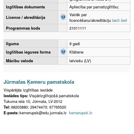
Izglītības dokuments
Apliecība par pamatizglītību;
Vairāk par
Licence / akreditācija
licencēšanu/akreditāciju
lasīt šeit
Programmas kods
21011111
Ilgums
9 gadi
Izglītības ieguves forma
Klātiene
Mācību valoda
latviešu (LV)
Jūrmalas Ķemeru pamatskola
Vispārējās izglītības iestāde
Iestādes tips:
Vispārizglītojošā pamatskola
Tukuma iela 10, Jūrmala, LV-2012
Tel:
68203880; 29474470; 67765520
E-pasts:
kemerupsk@edu.jurmala.lv
kemerupsk.lv