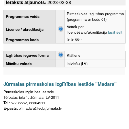
Ieraksts atjaunots:
2023-02-28
Pirmsskolas izglītības programma
Programmas veids
(programma ar kodu 01)
Vairāk par
Licence / akreditācija
licencēšanu/akreditāciju
lasīt šeit
Programmas kods
01015511
Izglītības ieguves forma
Klātiene
Mācību valoda
latviešu (LV)
Jūrmalas pirmsskolas izglītības iestāde "Madara"
Pirmsskolas izglītības iestāde
Tērbatas iela 1, Jūrmala, LV-2011
Tel:
67736562, 22304911
E-pasts:
piimadara@edu.jurmala.lv