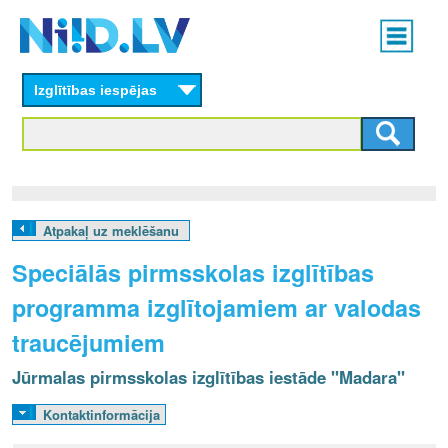
Skip
Main
to
menu
N
main
content
Izglītības iespējas
I
I
D
.
Atpakaļ uz meklēšanu
L
Speciālās pirmsskolas izglītības
V
programma izglītojamiem ar valodas
traucējumiem
Jūrmalas pirmsskolas izglītības iestāde "Madara"
Kontaktinformācija