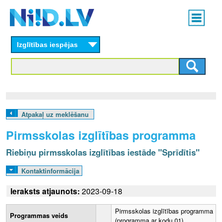
Skip
Main
to
menu
N
main
content
Izglītības iespējas
I
I
D
.
Atpakaļ uz meklēšanu
L
Pirmsskolas izglītības programma
V
Riebiņu pirmsskolas izglītības iestāde "Sprīdītis"
Kontaktinformācija
Ieraksts atjaunots:
2023-09-18
Pirmsskolas izglītības programma
Programmas veids
(programma ar kodu 01)