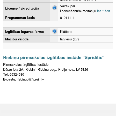
Vairāk par
Licence / akreditācija
licencēšanu/akreditāciju
lasīt šeit
Programmas kods
01011111
Izglītības ieguves forma
Klātiene
Mācību valoda
latviešu (LV)
Riebiņu pirmsskolas izglītības iestāde "Sprīdītis"
Pirmsskolas izglītības iestāde
Dārzu iela 2A, Riebiņi, Riebiņu pag., Preiļu nov., LV-5326
Tel:
65324530
E-pasts:
riebinupii@preili.lv