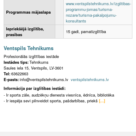
www.ventspilstehnikums.lv/izglitibas-
programmu-jomas/turisma-
Programmas mājaslapa
nozare/turisma-pakalpojumu-
konsultants
Iepriekšējā izglītība,
15 gadi, pamatizglītība
prasības
Ventspils Tehnikums
Profesionālās izglītības iestāde
Iestādes tips:
Tehnikums
Saules iela 15, Ventspils, LV-3601
Tel:
63622663
E-pasts:
info@ventspilstehnikums.lv
ventspilstehnikums.lv
Informācija par izglītības iestādi:
- Ir sporta zāle, audzēkņu dienesta viesnīca, ēdnīca, bibliotēka
- Ir iespēja sevi pilnveidot sporta, pašdarbības, priekš
[...]