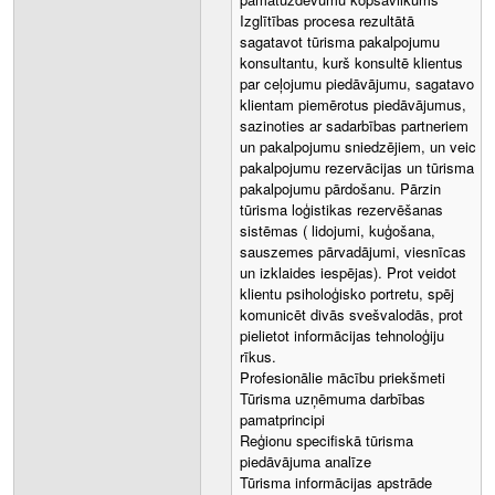
Izglītības procesa rezultātā
sagatavot tūrisma pakalpojumu
konsultantu, kurš konsultē klientus
par ceļojumu piedāvājumu, sagatavo
klientam piemērotus piedāvājumus,
sazinoties ar sadarbības partneriem
un pakalpojumu sniedzējiem, un veic
pakalpojumu rezervācijas un tūrisma
pakalpojumu pārdošanu. Pārzin
tūrisma loģistikas rezervēšanas
sistēmas ( lidojumi, kuģošana,
sauszemes pārvadājumi, viesnīcas
un izklaides iespējas). Prot veidot
klientu psiholoģisko portretu, spēj
komunicēt divās svešvalodās, prot
pielietot informācijas tehnoloģiju
rīkus.
Profesionālie mācību priekšmeti
Tūrisma uzņēmuma darbības
pamatprincipi
Reģionu specifiskā tūrisma
piedāvājuma analīze
Tūrisma informācijas apstrāde