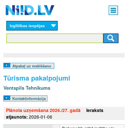
Skip
Main
to
menu
N
main
content
Izglītības iespējas
I
I
D
.
Atpakaļ uz meklēšanu
L
Tūrisma pakalpojumi
V
Ventspils Tehnikums
Kontaktinformācija
Plānota uzņemšana 2026./27. gadā
Ieraksts
atjaunots:
2026-01-06