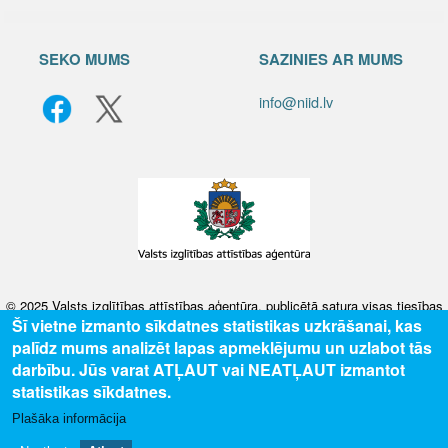
SEKO MUMS
SAZINIES AR MUMS
info@niid.lv
© 2025 Valsts izglītības attīstības aģentūra, publicētā satura visas tiesības
Šī vietne izmanto sīkdatnes statistikas uzkrāšanai, kas
aizsargātas.
palīdz mums analizēt lapas apmeklējumu un uzlabot tās
darbību. Jūs varat ATĻAUT vai NEATĻAUT izmantot
statistikas sīkdatnes.
Plašāka informācija