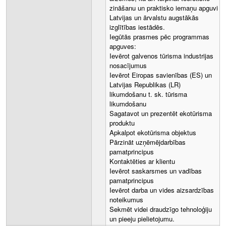
zināšanu un praktisko iemaņu apguvi
Latvijas un ārvalstu augstākās
izglītības iestādēs.
Iegūtās prasmes pēc programmas
apguves:
Ievērot galvenos tūrisma industrijas
nosacījumus
Ievērot Eiropas savienības (ES) un
Latvijas Republikas (LR)
likumdošanu t. sk. tūrisma
likumdošanu
Sagatavot un prezentēt ekotūrisma
produktu
Apkalpot ekotūrisma objektus
Pārzināt uzņēmējdarbības
pamatprincipus
Kontaktēties ar klientu
Ievērot saskarsmes un vadības
pamatprincipus
Ievērot darba un vides aizsardzības
noteikumus
Sekmēt videi draudzīgo tehnoloģiju
un pieeju pielietojumu.