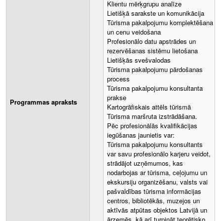
Klientu mērķgrupu analīze
Lietišķā sarakste un komunikācija
Tūrisma pakalpojumu komplektēšana
un cenu veidošana
Profesionālo datu apstrādes un
rezervēšanas sistēmu lietošana
Lietišķās svešvalodas
Tūrisma pakalpojumu pārdošanas
process
Tūrisma pakalpojumu konsultanta
prakse
Programmas apraksts
Kartogrāfiskais attēls tūrismā
Tūrisma maršruta izstrādāšana.
Pēc profesionālās kvalifikācijas
iegūšanas jaunietis var:
Tūrisma pakalpojumu konsultants
var savu profesionālo karjeru veidot,
strādājot uzņēmumos, kas
nodarbojas ar tūrisma, ceļojumu un
ekskursiju organizēšanu, valsts vai
pašvaldības tūrisma informācijas
centros, bibliotēkās, muzejos un
aktīvās atpūtas objektos Latvijā un
ārzemēs, kā arī turpināt teorētisko