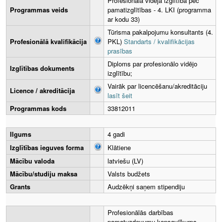
Profesionālā vidējā izglītība pēc
Programmas veids
pamatizglītības - 4. LKI (programma
ar kodu 33)
Tūrisma pakalpojumu konsultants (4.
Profesionālā kvalifikācija
PKL)
Standarts / kvalifikācijas
prasības
Diploms par profesionālo vidējo
Izglītības dokuments
izglītību;
Vairāk par licencēšanu/akreditāciju
Licence / akreditācija
lasīt šeit
Programmas kods
33812011
Ilgums
4 gadi
Izglītības ieguves forma
Klātiene
Mācību valoda
latviešu (LV)
Mācību/studiju maksa
Valsts budžets
Grants
Audzēkņi saņem stipendiju
Profesionālās darbības
pamatuzdevumu kopsavilkums