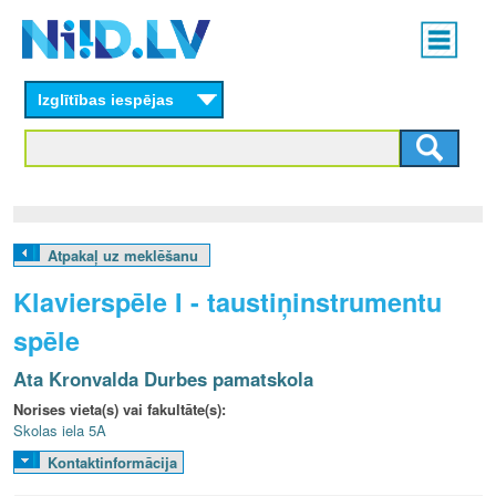
Skip
Main
to
menu
N
main
content
Izglītības iespējas
I
I
D
.
Atpakaļ uz meklēšanu
L
Klavierspēle I - taustiņinstrumentu
V
spēle
Ata Kronvalda Durbes pamatskola
Norises vieta(s) vai fakultāte(s):
Skolas iela 5A
Kontaktinformācija