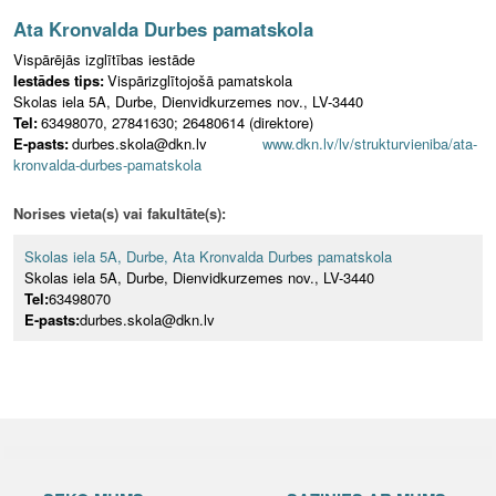
Ata Kronvalda Durbes pamatskola
Vispārējās izglītības iestāde
Iestādes tips:
Vispārizglītojošā pamatskola
Skolas iela 5A, Durbe, Dienvidkurzemes nov., LV-3440
Tel:
63498070, 27841630; 26480614 (direktore)
E-pasts:
durbes.skola@dkn.lv
www.dkn.lv/lv/strukturvieniba/ata-
kronvalda-durbes-pamatskola
Norises vieta(s) vai fakultāte(s):
Skolas iela 5A, Durbe, Ata Kronvalda Durbes pamatskola
Skolas iela 5A, Durbe, Dienvidkurzemes nov., LV-3440
Tel:
63498070
E-pasts:
durbes.skola@dkn.lv