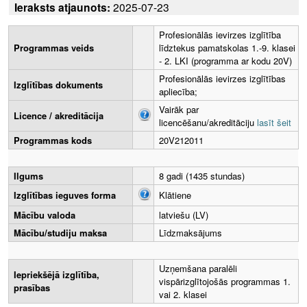
Ieraksts atjaunots:
2025-07-23
Profesionālās ievirzes izglītība
Programmas veids
līdztekus pamatskolas 1.-9. klasei
- 2. LKI (programma ar kodu 20V)
Profesionālās ievirzes izglītības
Izglītības dokuments
apliecība;
Vairāk par
Licence / akreditācija
licencēšanu/akreditāciju
lasīt šeit
Programmas kods
20V212011
Ilgums
8 gadi (1435 stundas)
Izglītības ieguves forma
Klātiene
Mācību valoda
latviešu (LV)
Mācību/studiju maksa
Līdzmaksājums
Uzņemšana paralēli
Iepriekšējā izglītība,
vispārizglītojošās programmas 1.
prasības
vai 2. klasei