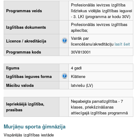
Profesionālās ievirzes izglītība
Programmas veids
līdztekus vidējās izglītības ieguvei
- 3. LKI (programma ar kodu 30V)
Profesionālās ievirzes izglītības
Izglītības dokuments
apliecība;
Vairāk par
Licence / akreditācija
licencēšanu/akreditāciju
lasīt šeit
Programmas kods
30V813001
Ilgums
4 gadi
Izglītības ieguves forma
Klātiene
Mācību valoda
latviešu (LV)
Nepabeigta pamatizglītība - 7
Iepriekšējā izglītība,
klases, priekšzināšanas
prasības
attiecīgajā izglītības programmā
Murjāņu sporta ģimnāzija
Vispārējās izglītības iestāde