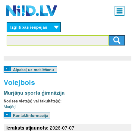
Skip
Main
to
menu
N
main
content
Izglītības iespējas
I
I
D
.
Atpakaļ uz meklēšanu
L
Volejbols
V
Murjāņu sporta ģimnāzija
Norises vieta(s) vai fakultāte(s):
Murjāņi
Kontaktinformācija
Ieraksts atjaunots:
2026-07-07