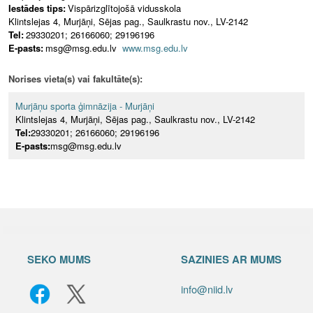
Iestādes tips:
Vispārizglītojošā vidusskola
Klintslejas 4, Murjāņi, Sējas pag., Saulkrastu nov., LV-2142
Tel:
29330201; 26166060; 29196196
E-pasts:
msg@msg.edu.lv
www.msg.edu.lv
Norises vieta(s) vai fakultāte(s):
Murjāņu sporta ģimnāzija - Murjāņi
Klintslejas 4, Murjāņi, Sējas pag., Saulkrastu nov., LV-2142
Tel:
29330201; 26166060; 29196196
E-pasts:
msg@msg.edu.lv
SEKO MUMS
SAZINIES AR MUMS
info@niid.lv