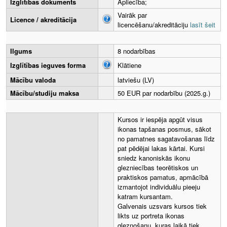
Izglītības dokuments
Apliecība;
Vairāk par
Licence / akreditācija
licencēšanu/akreditāciju
lasīt šeit
Ilgums
8 nodarbības
Izglītības ieguves forma
Klātiene
Mācību valoda
latviešu (LV)
Mācību/studiju maksa
50 EUR par nodarbību (2025.g.)
Kursos ir iespēja apgūt visus
ikonas tapšanas posmus, sākot
no pamatnes sagatavošanas līdz
pat pēdējai lakas kārtai. Kursi
sniedz kanoniskās ikonu
glezniecības teorētiskos un
praktiskos pamatus, apmācībā
izmantojot individuālu pieeju
katram kursantam.
Galvenais uzsvars kursos tiek
likts uz portreta ikonas
gleznošanu, kuras laikā tiek