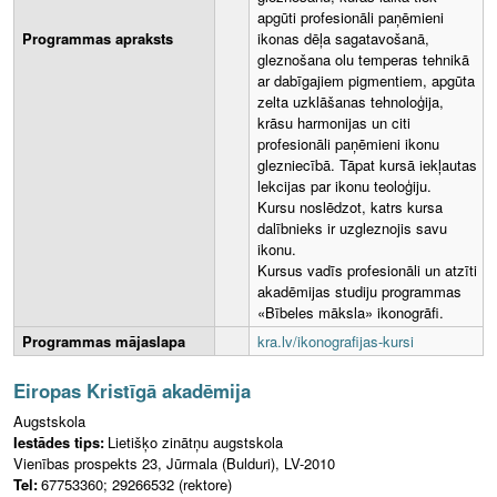
apgūti profesionāli paņēmieni
Programmas apraksts
ikonas dēļa sagatavošanā,
gleznošana olu temperas tehnikā
ar dabīgajiem pigmentiem, apgūta
zelta uzklāšanas tehnoloģija,
krāsu harmonijas un citi
profesionāli paņēmieni ikonu
glezniecībā. Tāpat kursā iekļautas
lekcijas par ikonu teoloģiju.
Kursu noslēdzot, katrs kursa
dalībnieks ir uzgleznojis savu
ikonu.
Kursus vadīs profesionāli un atzīti
akadēmijas studiju programmas
«Bībeles māksla» ikonogrāfi.
Programmas mājaslapa
kra.lv/ikonografijas-kursi
Eiropas Kristīgā akadēmija
Augstskola
Iestādes tips:
Lietišķo zinātņu augstskola
Vienības prospekts 23, Jūrmala (Bulduri), LV-2010
Tel:
67753360; 29266532 (rektore)