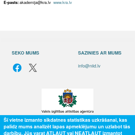
E-pasts:
akademija@kra.lv
www.kra.lv
SEKO MUMS
SAZINIES AR MUMS
info@niid.lv
Šī vietne izmanto sīkdatnes statistikas uzkrāšanai, kas
palīdz mums analizēt lapas apmeklējumu un uzlabot tās
© 2025 Valsts izglītības attīstības aģentūra, publicētā satura visas tiesības
darbību. Jūs varat ATĻAUT vai NEATĻAUT izmantot
aizsargātas.