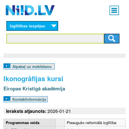
Skip
Main
to
menu
N
main
content
Izglītības iespējas
I
I
D
.
Atpakaļ uz meklēšanu
L
Ikonogrāfijas kursi
V
Eiropas Kristīgā akadēmija
Kontaktinformācija
Ieraksts atjaunots:
2026-01-21
Programmas veids
Pieaugušo neformālā izglītība