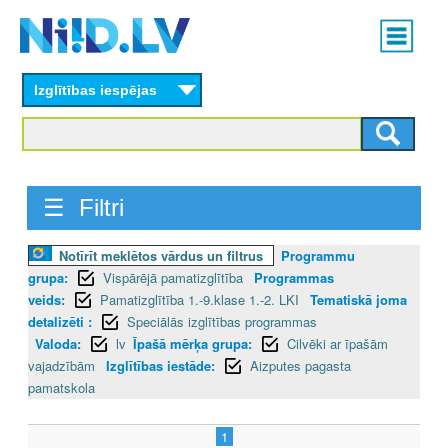
Skip
Main
to
menu
N
main
content
Izglītības iespējas
I
I
D
☰ Filtri
.
Notīrīt meklētos vārdus un filtrus
Programmu
L
grupa:
Vispārējā pamatizglītība
Programmas
V
veids:
Pamatizglītība 1.-9.klase 1.-2. LKI
Tematiskā joma
detalizēti :
Speciālās izglītības programmas
Valoda:
lv
Īpašā mērķa grupa:
Cilvēki ar īpašām
vajadzībām
Izglītības iestāde:
Aizputes pagasta
pamatskola
1