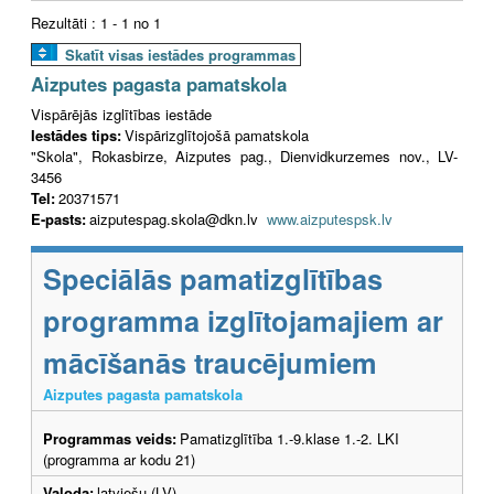
Rezultāti : 1 - 1 no 1
Skatīt visas iestādes programmas
Aizputes pagasta pamatskola
Vispārējās izglītības iestāde
Iestādes tips:
Vispārizglītojošā pamatskola
"Skola", Rokasbirze, Aizputes pag., Dienvidkurzemes nov., LV-
3456
Tel:
20371571
E-pasts:
aizputespag.skola@dkn.lv
www.aizputespsk.lv
Speciālās pamatizglītības
programma izglītojamajiem ar
mācīšanās traucējumiem
Aizputes pagasta pamatskola
Programmas veids:
Pamatizglītība 1.-9.klase 1.-2. LKI
(programma ar kodu 21)
Valoda:
latviešu (LV)