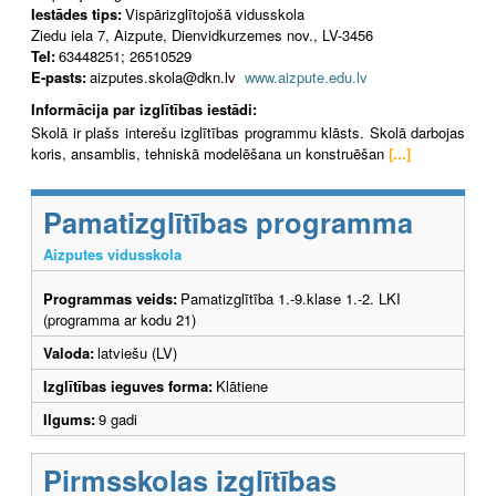
Iestādes tips:
Vispārizglītojošā vidusskola
Ziedu iela 7, Aizpute, Dienvidkurzemes nov., LV-3456
Tel:
63448251; 26510529
E-pasts:
aizputes.skola@dkn.lv
www.aizpute.edu.lv
Informācija par izglītības iestādi:
Skolā ir plašs interešu izglītības programmu klāsts. Skolā darbojas
koris, ansamblis, tehniskā modelēšana un konstruēšan
[...]
Pamatizglītības programma
Aizputes vidusskola
Programmas veids:
Pamatizglītība 1.-9.klase 1.-2. LKI
(programma ar kodu 21)
Valoda:
latviešu (LV)
Izglītības ieguves forma:
Klātiene
Ilgums:
9 gadi
Pirmsskolas izglītības