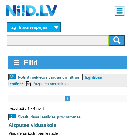
Skip
Main
to
menu
N
main
content
Izglītības iespējas
I
I
D
☰ Filtri
.
Notīrīt meklētos vārdus un filtrus
Izglītības
L
iestāde:
Aizputes vidusskola
V
1
Rezultāti : 1 - 4 no 4
Skatīt visas iestādes programmas
Aizputes vidusskola
Vispārējās izglītības iestāde