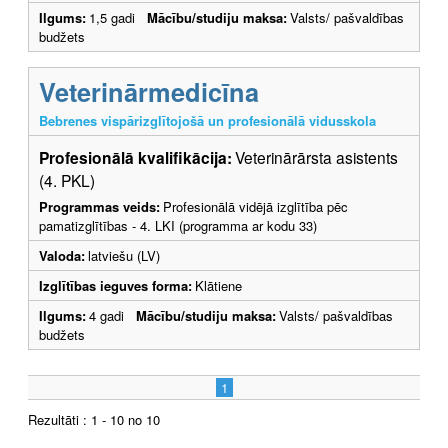
Ilgums:
1,5 gadi
Mācību/studiju maksa:
Valsts/ pašvaldības
budžets
Veterinārmedicīna
Bebrenes vispārizglītojošā un profesionālā vidusskola
Profesionālā kvalifikācija:
Veterinārārsta asistents
(4. PKL)
Programmas veids:
Profesionālā vidējā izglītība pēc
pamatizglītības - 4. LKI (programma ar kodu 33)
Valoda:
latviešu (LV)
Izglītības ieguves forma:
Klātiene
Ilgums:
4 gadi
Mācību/studiju maksa:
Valsts/ pašvaldības
budžets
1
Rezultāti : 1 - 10 no 10