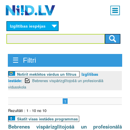
Skip
Main
to
menu
N
main
content
Izglītības iespējas
I
I
D
☰ Filtri
.
Notīrīt meklētos vārdus un filtrus
Izglītības
L
iestāde:
Bebrenes vispārizglītojošā un profesionālā
V
vidusskola
1
Rezultāti : 1 - 10 no 10
Skatīt visas iestādes programmas
Bebrenes vispārizglītojošā un profesionālā