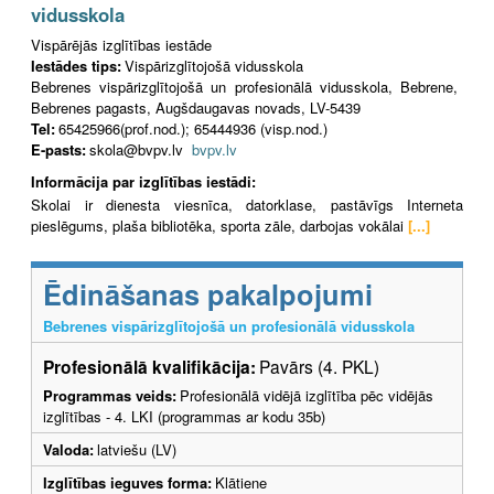
vidusskola
Vispārējās izglītības iestāde
Iestādes tips:
Vispārizglītojošā vidusskola
Bebrenes vispārizglītojošā un profesionālā vidusskola, Bebrene,
Bebrenes pagasts, Augšdaugavas novads, LV-5439
Tel:
65425966(prof.nod.); 65444936 (visp.nod.)
E-pasts:
skola@bvpv.lv
bvpv.lv
Informācija par izglītības iestādi:
Skolai ir dienesta viesnīca, datorklase, pastāvīgs Interneta
pieslēgums, plaša bibliotēka, sporta zāle, darbojas vokālai
[...]
Ēdināšanas pakalpojumi
Bebrenes vispārizglītojošā un profesionālā vidusskola
Profesionālā kvalifikācija:
Pavārs (4. PKL)
Programmas veids:
Profesionālā vidējā izglītība pēc vidējās
izglītības - 4. LKI (programmas ar kodu 35b)
Valoda:
latviešu (LV)
Izglītības ieguves forma:
Klātiene