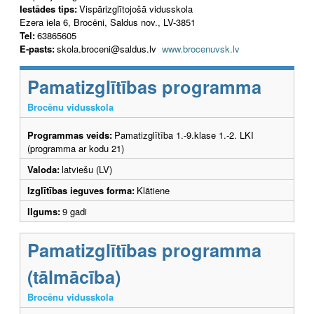
Iestādes tips:
Vispārizglītojošā vidusskola
Ezera iela 6, Brocēni, Saldus nov., LV-3851
Tel:
63865605
E-pasts:
skola.broceni@saldus.lv
www.brocenuvsk.lv
Pamatizglītības programma
Brocēnu vidusskola
Programmas veids:
Pamatizglītība 1.-9.klase 1.-2. LKI
(programma ar kodu 21)
Valoda:
latviešu (LV)
Izglītības ieguves forma:
Klātiene
Ilgums:
9 gadi
Pamatizglītības programma
(tālmācība)
Brocēnu vidusskola