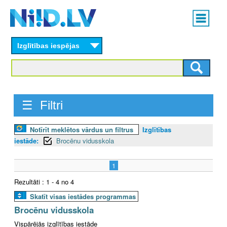
Skip
Main
to
menu
N
main
content
Izglītības iespējas
I
I
D
☰ Filtri
.
Notīrīt meklētos vārdus un filtrus
Izglītības
L
iestāde:
Brocēnu vidusskola
V
1
Rezultāti : 1 - 4 no 4
Skatīt visas iestādes programmas
Brocēnu vidusskola
Vispārējās izglītības iestāde