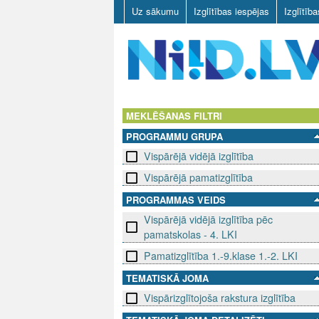
Uz sākumu
Izglītības iespējas
Izglītīb
N
I
MEKLĒŠANAS FILTRI
PROGRAMMU GRUPA
I
Vispārējā vidējā izglītība
D
Vispārējā pamatizglītība
.
PROGRAMMAS VEIDS
Vispārējā vidējā izglītība pēc
L
pamatskolas - 4. LKI
V
Pamatizglītība 1.-9.klase 1.-2. LKI
TEMATISKĀ JOMA
Vispārizglītojoša rakstura izglītība