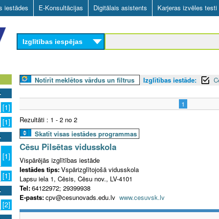
Skip
as iestādes
E-Konsultācijas
Digitālais asistents
Karjeras izvēles testi
to
main
Izglītības iespējas
content
Notīrīt meklētos vārdus un filtrus
Izglītības iestāde:
C
1
[1]
Rezultāti : 1 - 2 no 2
[1]
Skatīt visas iestādes programmas
Cēsu Pilsētas vidusskola
[1]
Vispārējās izglītības iestāde
Iestādes tips:
Vspārizglītojošā vidusskola
[1]
Lapsu iela 1, Cēsis, Cēsu nov., LV-4101
Tel:
64122972; 29399938
E-pasts:
cpv@cesunovads.edu.lv
www.cesuvsk.lv
[2]