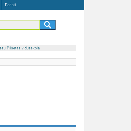
Raksti
ēsu Pilsētas vidusskola