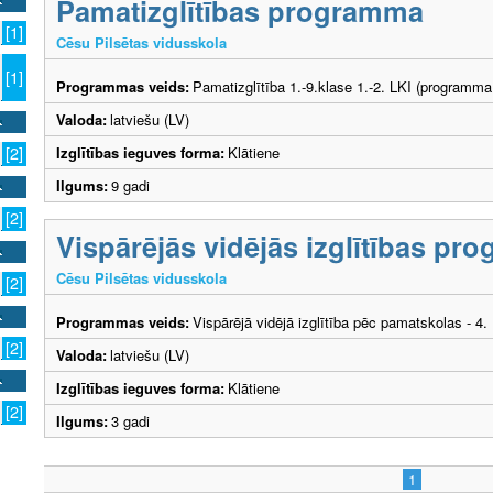
Pamatizglītības programma
[1]
Cēsu Pilsētas vidusskola
[1]
Programmas veids:
Pamatizglītība 1.-9.klase 1.-2. LKI (programma
Valoda:
latviešu (LV)
Izglītības ieguves forma:
Klātiene
[2]
Ilgums:
9 gadi
[2]
Vispārējās vidējās izglītības p
Cēsu Pilsētas vidusskola
[2]
Programmas veids:
Vispārējā vidējā izglītība pēc pamatskolas - 4
[2]
Valoda:
latviešu (LV)
Izglītības ieguves forma:
Klātiene
[2]
Ilgums:
3 gadi
1