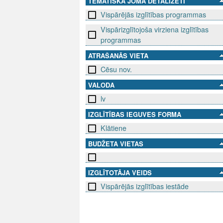
TEMATISKĀ JOMA DETALIZĒTI
Vispārējās izglītības programmas
Vispārizglītojoša virziena izglītības
programmas
ATRAŠANĀS VIETA
Cēsu nov.
VALODA
lv
IZGLĪTĪBAS IEGUVES FORMA
Klātiene
BUDŽETA VIETAS
IZGLĪTOTĀJA VEIDS
Vispārējās izglītības iestāde