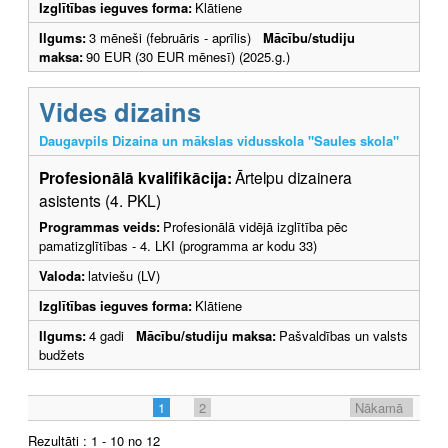
Izglītības ieguves forma:
Klātiene
Ilgums:
3 mēneši (februāris - aprīlis)
Mācību/studiju
maksa:
90 EUR (30 EUR mēnesī) (2025.g.)
Vides dizains
Daugavpils Dizaina un mākslas vidusskola "Saules skola"
Profesionālā kvalifikācija:
Ārtelpu dizainera
asistents (4. PKL)
Programmas veids:
Profesionālā vidējā izglītība pēc
pamatizglītības - 4. LKI (programma ar kodu 33)
Valoda:
latviešu (LV)
Izglītības ieguves forma:
Klātiene
Ilgums:
4 gadi
Mācību/studiju maksa:
Pašvaldības un valsts
budžets
1
2
Nākamā
Rezultāti : 1 - 10 no 12