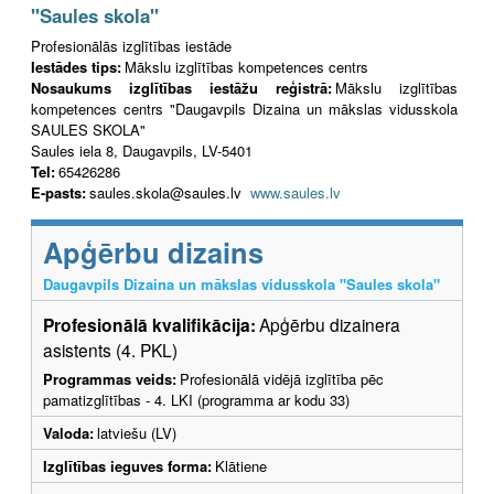
"Saules skola"
Profesionālās izglītības iestāde
Iestādes tips:
Mākslu izglītības kompetences centrs
Nosaukums izglītības iestāžu reģistrā:
Mākslu izglītības
kompetences centrs "Daugavpils Dizaina un mākslas vidusskola
SAULES SKOLA"
Saules iela 8, Daugavpils, LV-5401
Tel:
65426286
E-pasts:
saules.skola@saules.lv
www.saules.lv
Apģērbu dizains
Daugavpils Dizaina un mākslas vidusskola "Saules skola"
Profesionālā kvalifikācija:
Apģērbu dizainera
asistents (4. PKL)
Programmas veids:
Profesionālā vidējā izglītība pēc
pamatizglītības - 4. LKI (programma ar kodu 33)
Valoda:
latviešu (LV)
Izglītības ieguves forma:
Klātiene