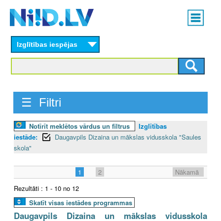
Skip
Main
to
menu
N
main
content
Izglītības iespējas
I
I
D
☰ Filtri
.
Notīrīt meklētos vārdus un filtrus
Izglītības
L
iestāde:
Daugavpils Dizaina un mākslas vidusskola "Saules
V
skola"
1
2
Nākamā
Rezultāti : 1 - 10 no 12
Skatīt visas iestādes programmas
Daugavpils Dizaina un mākslas vidusskola