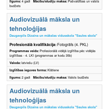
Ilgums:
4 gadi
Mācību/studiju maksa:
Pašvaldības un valsts
budžets
Audiovizuālā māksla un
tehnoloģijas
Daugavpils Dizaina un mākslas vidusskola "Saules skola"
Profesionālā kvalifikācija:
Fotogrāfs (4. PKL)
Programmas veids:
Profesionālā vidējā izglītība pēc vidējās
izglītības - 4. LKI (programmas ar kodu 35b)
Valoda:
latviešu (LV)
Izglītības ieguves forma:
Klātiene
Ilgums:
2 gadi
Mācību/studiju maksa:
Valsts budžets
Audiovizuālā māksla un
tehnoloģijas
Daugavpils Dizaina un mākslas vidusskola "Saules skola"