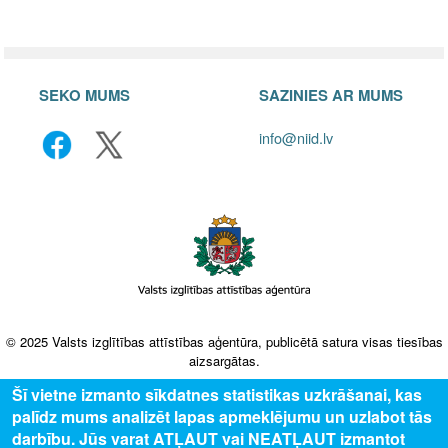
SEKO MUMS
SAZINIES AR MUMS
info@niid.lv
© 2025 Valsts izglītības attīstības aģentūra, publicētā satura visas tiesības
aizsargātas.
Šī vietne izmanto sīkdatnes statistikas uzkrāšanai, kas
palīdz mums analizēt lapas apmeklējumu un uzlabot tās
darbību. Jūs varat ATĻAUT vai NEATĻAUT izmantot