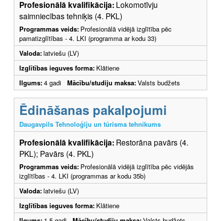
Profesionālā kvalifikācija:
Lokomotīvju
saimniecības tehniķis (4. PKL)
Programmas veids:
Profesionālā vidējā izglītība pēc
pamatizglītības - 4. LKI (programma ar kodu 33)
Valoda:
latviešu (LV)
Izglītības ieguves forma:
Klātiene
Ilgums:
4 gadi
Mācību/studiju maksa:
Valsts budžets
Ēdināšanas pakalpojumi
Daugavpils Tehnoloģiju un tūrisma tehnikums
Profesionālā kvalifikācija:
Restorāna pavārs (4.
PKL); Pavārs (4. PKL)
Programmas veids:
Profesionālā vidējā izglītība pēc vidējās
izglītības - 4. LKI (programmas ar kodu 35b)
Valoda:
latviešu (LV)
Izglītības ieguves forma:
Klātiene
Ilgums:
1,5 gadi
Mācību/studiju maksa:
Valsts budžets