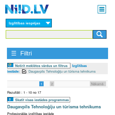
Skip
Main
to
menu
N
main
content
Izglītības iespējas
I
I
D
☰ Filtri
.
Notīrīt meklētos vārdus un filtrus
Izglītības
L
iestāde:
Daugavpils Tehnoloģiju un tūrisma tehnikums
V
1
2
Nākamā
Rezultāti : 1 - 10 no 17
Skatīt visas iestādes programmas
Daugavpils Tehnoloģiju un tūrisma tehnikums
Profesionālās izglītības iestāde