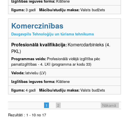
Izglītības ieguves forma:
Klātiene
Ilgums:
3 gadi
Mācību/studiju maksa:
Valsts budžets
Komerczinības
Daugavpils Tehnoloģiju un tūrisma tehnikums
Profesionālā kvalifikācija:
Komercdarbinieks (4.
PKL)
Programmas veids:
Profesionālā vidējā izglītība pēc
pamatizglītības - 4. LKI (programma ar kodu 33)
Valoda:
latviešu (LV)
Izglītības ieguves forma:
Klātiene
Ilgums:
4 gadi
Mācību/studiju maksa:
Valsts budžets
1
2
Nākamā
Rezultāti : 1 - 10 no 17