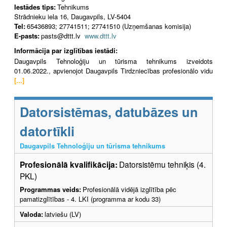
Iestādes tips:
Tehnikums
Strādnieku iela 16, Daugavpils, LV-5404
Tel:
65436893; 27741511; 27741510 (Uzņemšanas komisija)
E-pasts:
pasts@dttt.lv
www.dttt.lv
Informācija par izglītības iestādi:
Daugavpils Tehnoloģiju un tūrisma tehnikums izveidots
01.06.2022., apvienojot Daugavpils Tirdzniecības profesionālo vidu
[...]
Datorsistēmas, datubāzes un
datortīkli
Daugavpils Tehnoloģiju un tūrisma tehnikums
Profesionālā kvalifikācija:
Datorsistēmu tehniķis (4.
PKL)
Programmas veids:
Profesionālā vidējā izglītība pēc
pamatizglītības - 4. LKI (programma ar kodu 33)
Valoda:
latviešu (LV)