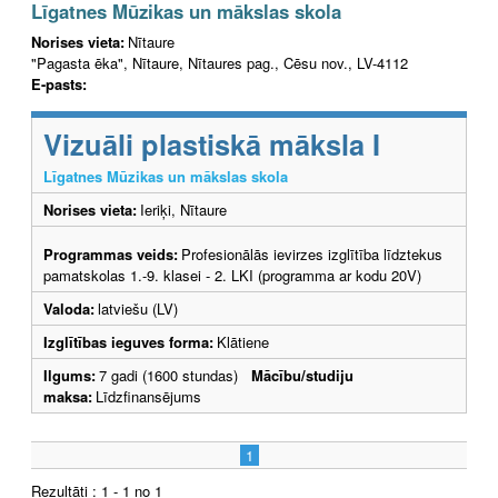
Līgatnes Mūzikas un mākslas skola
Norises vieta:
Nītaure
"Pagasta ēka", Nītaure, Nītaures pag., Cēsu nov., LV-4112
E-pasts:
Vizuāli plastiskā māksla I
Līgatnes Mūzikas un mākslas skola
Norises vieta:
Ieriķi, Nītaure
Programmas veids:
Profesionālās ievirzes izglītība līdztekus
pamatskolas 1.-9. klasei - 2. LKI (programma ar kodu 20V)
Valoda:
latviešu (LV)
Izglītības ieguves forma:
Klātiene
Ilgums:
7 gadi (1600 stundas)
Mācību/studiju
maksa:
Līdzfinansējums
1
Rezultāti : 1 - 1 no 1