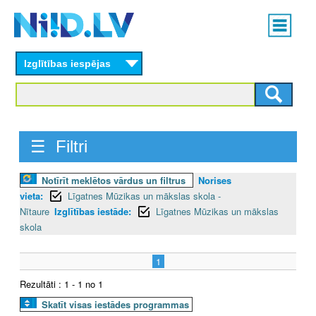
Skip
Main
to
menu
N
main
content
Izglītības iespējas
I
I
D
☰ Filtri
.
Notīrīt meklētos vārdus un filtrus
Norises
L
vieta:
Līgatnes Mūzikas un mākslas skola -
V
Nītaure
Izglītības iestāde:
Līgatnes Mūzikas un mākslas
skola
1
Rezultāti : 1 - 1 no 1
Skatīt visas iestādes programmas