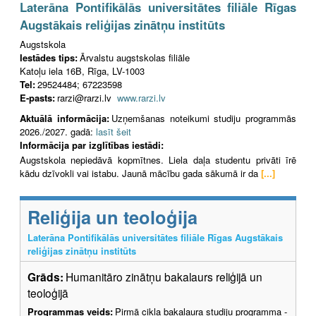
Laterāna Pontifikālās universitātes filiāle Rīgas
Augstākais reliģijas zinātņu institūts
Augstskola
Iestādes tips:
Ārvalstu augstskolas filiāle
Katoļu iela 16B, Rīga, LV-1003
Tel:
29524484; 67223598
E-pasts:
rarzi@rarzi.lv
www.rarzi.lv
Aktuālā informācija:
Uzņemšanas noteikumi studiju programmās
2026./2027. gadā:
lasīt šeit
Informācija par izglītības iestādi:
Augstskola nepiedāvā kopmītnes. Liela daļa studentu privāti īrē
kādu dzīvokli vai istabu. Jaunā mācību gada sākumā ir da
[...]
Reliģija un teoloģija
Laterāna Pontifikālās universitātes filiāle Rīgas Augstākais
reliģijas zinātņu institūts
Grāds:
Humanitāro zinātņu bakalaurs reliģijā un
teoloģijā
Programmas veids:
Pirmā cikla bakalaura studiju programma -