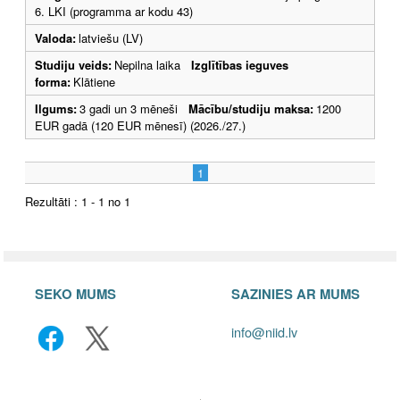
6. LKI (programma ar kodu 43)
Valoda:
latviešu (LV)
Studiju veids:
Nepilna laika
Izglītības ieguves
forma:
Klātiene
Ilgums:
3 gadi un 3 mēneši
Mācību/studiju maksa:
1200
EUR gadā (120 EUR mēnesī) (2026./27.)
1
Rezultāti : 1 - 1 no 1
SEKO MUMS
SAZINIES AR MUMS
info@niid.lv