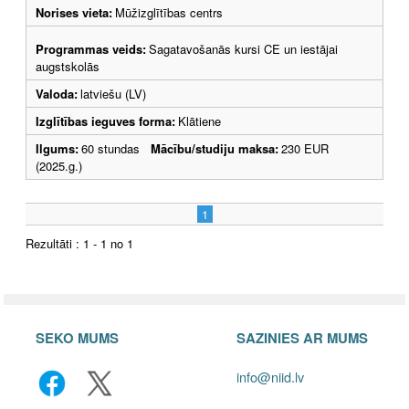
Norises vieta:
Mūžizglītības centrs
Programmas veids:
Sagatavošanās kursi CE un iestājai
augstskolās
Valoda:
latviešu (LV)
Izglītības ieguves forma:
Klātiene
Ilgums:
60 stundas
Mācību/studiju maksa:
230 EUR
(2025.g.)
1
Rezultāti : 1 - 1 no 1
SEKO MUMS
SAZINIES AR MUMS
info@niid.lv