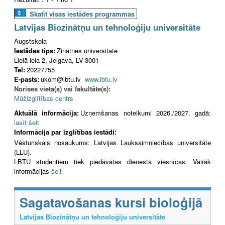
Skatīt visas iestādes programmas
Latvijas Biozinātņu un tehnoloģiju universitāte
Augstskola
Iestādes tips:
Zinātnes universitāte
Lielā iela 2, Jelgava, LV-3001
Tel:
20227755
E-pasts:
ukom@lbtu.lv
www.lbtu.lv
Norises vieta(s) vai fakultāte(s):
Mūžizglītības centrs
Aktuālā informācija:
Uzņemšanas noteikumi 2026./2027. gadā:
lasīt šeit
Informācija par izglītības iestādi:
Vēsturiskais nosaukums: Latvijas Lauksaimniecības universitāte
(LLU).
LBTU studentiem tiek piedāvātas dienesta viesnīcas. Vairāk
informācijas
šeit
Sagatavošanas kursi bioloģijā
Latvijas Biozinātņu un tehnoloģiju universitāte