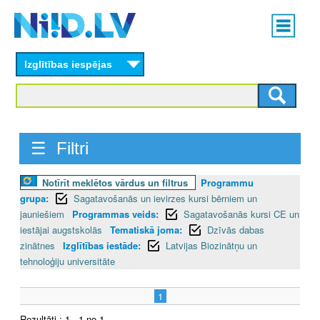
Skip
Main
to
menu
N
main
content
Izglītības iespējas
I
I
D
☰ Filtri
.
Notīrīt meklētos vārdus un filtrus
Programmu
L
grupa:
Sagatavošanās un ievirzes kursi bērniem un
V
jauniešiem
Programmas veids:
Sagatavošanās kursi CE un
iestājai augstskolās
Tematiskā joma:
Dzīvās dabas
zinātnes
Izglītības iestāde:
Latvijas Biozinātņu un
tehnoloģiju universitāte
1
Rezultāti : 1 - 1 no 1