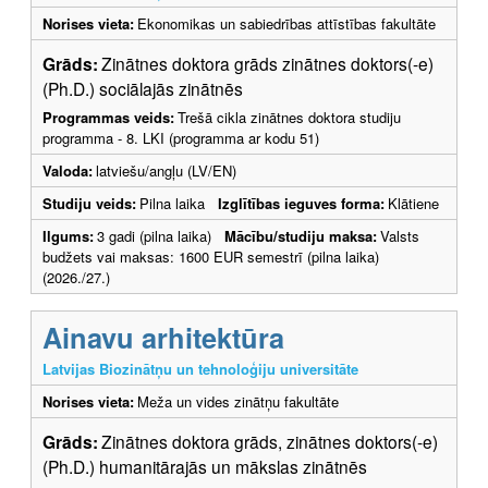
Norises vieta:
Ekonomikas un sabiedrības attīstības fakultāte
Grāds:
Zinātnes doktora grāds zinātnes doktors(-e)
(Ph.D.) sociālajās zinātnēs
Programmas veids:
Trešā cikla zinātnes doktora studiju
programma - 8. LKI (programma ar kodu 51)
Valoda:
latviešu/angļu (LV/EN)
Studiju veids:
Pilna laika
Izglītības ieguves forma:
Klātiene
Ilgums:
3 gadi (pilna laika)
Mācību/studiju maksa:
Valsts
budžets vai maksas: 1600 EUR semestrī (pilna laika)
(2026./27.)
Ainavu arhitektūra
Latvijas Biozinātņu un tehnoloģiju universitāte
Norises vieta:
Meža un vides zinātņu fakultāte
Grāds:
Zinātnes doktora grāds, zinātnes doktors(-e)
(Ph.D.) humanitārajās un mākslas zinātnēs