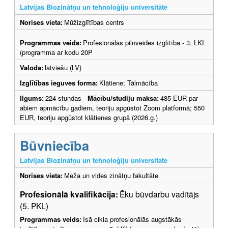
Latvijas Biozinātņu un tehnoloģiju universitāte
Norises vieta:
Mūžizglītības centrs
Programmas veids:
Profesionālās pilnveides izglītība - 3. LKI
(programma ar kodu 20P
Valoda:
latviešu (LV)
Izglītības ieguves forma:
Klātiene; Tālmācība
Ilgums:
224 stundas
Mācību/studiju maksa:
485 EUR par
abiem apmācību gadiem, teoriju apgūstot Zoom platformā; 550
EUR, teoriju apgūstot klātienes grupā (2026.g.)
Būvniecība
Latvijas Biozinātņu un tehnoloģiju universitāte
Norises vieta:
Meža un vides zinātņu fakultāte
Profesionālā kvalifikācija:
Ēku būvdarbu vadītājs
(5. PKL)
Programmas veids:
Īsā cikla profesionālās augstākās