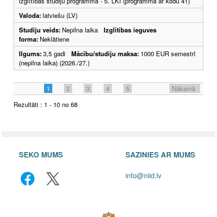
izglītības studiju programma - 5. LKI (programma ar kodu 41)
Valoda:
latviešu (LV)
Studiju veids:
Nepilna laika
Izglītības ieguves
forma:
Neklātiene
Ilgums:
3,5 gadi
Mācību/studiju maksa:
1000 EUR semestrī
(nepilna laika) (2026./27.)
1
2
3
4
5
Nākamā
Rezultāti : 1 - 10 no 68
SEKO MUMS
SAZINIES AR MUMS
info@niid.lv