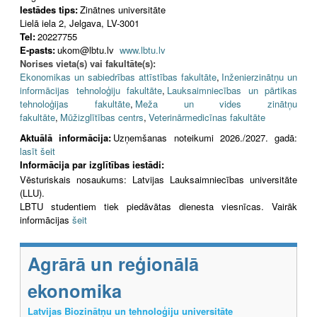
Iestādes tips:
Zinātnes universitāte
Lielā iela 2, Jelgava, LV-3001
Tel:
20227755
E-pasts:
ukom@lbtu.lv
www.lbtu.lv
Norises vieta(s) vai fakultāte(s):
Ekonomikas un sabiedrības attīstības fakultāte
,
Inženierzinātņu un
informācijas tehnoloģiju fakultāte
,
Lauksaimniecības un pārtikas
tehnoloģijas fakultāte
,
Meža un vides zinātņu
fakultāte
,
Mūžizglītības centrs
,
Veterinārmedicīnas fakultāte
Aktuālā informācija:
Uzņemšanas noteikumi 2026./2027. gadā:
lasīt šeit
Informācija par izglītības iestādi:
Vēsturiskais nosaukums: Latvijas Lauksaimniecības universitāte
(LLU).
LBTU studentiem tiek piedāvātas dienesta viesnīcas. Vairāk
informācijas
šeit
Agrārā un reģionālā
ekonomika
Latvijas Biozinātņu un tehnoloģiju universitāte