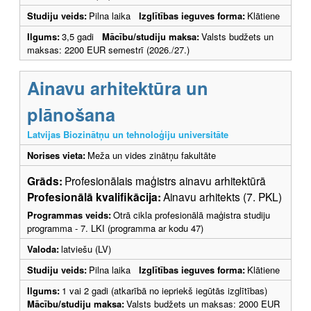
Studiju veids:
Pilna laika
Izglītības ieguves forma:
Klātiene
Ilgums:
3,5 gadi
Mācību/studiju maksa:
Valsts budžets un
maksas: 2200 EUR semestrī (2026./27.)
Ainavu arhitektūra un
plānošana
Latvijas Biozinātņu un tehnoloģiju universitāte
Norises vieta:
Meža un vides zinātņu fakultāte
Grāds:
Profesionālais maģistrs ainavu arhitektūrā
Profesionālā kvalifikācija:
Ainavu arhitekts (7. PKL)
Programmas veids:
Otrā cikla profesionālā maģistra studiju
programma - 7. LKI (programma ar kodu 47)
Valoda:
latviešu (LV)
Studiju veids:
Pilna laika
Izglītības ieguves forma:
Klātiene
Ilgums:
1 vai 2 gadi (atkarībā no iepriekš iegūtās izglītības)
Mācību/studiju maksa:
Valsts budžets un maksas: 2000 EUR