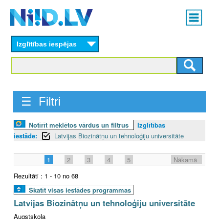
Skip
Main
to
menu
N
main
content
Izglītības iespējas
I
I
D
☰ Filtri
.
Notīrīt meklētos vārdus un filtrus
Izglītības
L
iestāde:
Latvijas Biozinātņu un tehnoloģiju universitāte
V
1
2
3
4
5
Nākamā
Rezultāti : 1 - 10 no 68
Skatīt visas iestādes programmas
Latvijas Biozinātņu un tehnoloģiju universitāte
Augstskola