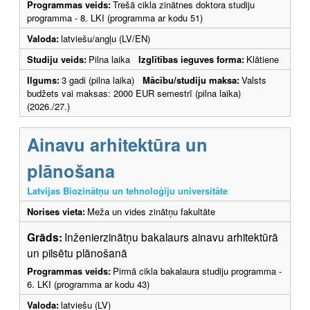
Programmas veids:
Trešā cikla zinātnes doktora studiju
programma - 8. LKI (programma ar kodu 51)
Valoda:
latviešu/angļu (LV/EN)
Studiju veids:
Pilna laika
Izglītības ieguves forma:
Klātiene
Ilgums:
3 gadi (pilna laika)
Mācību/studiju maksa:
Valsts
budžets vai maksas: 2000 EUR semestrī (pilna laika)
(2026./27.)
Ainavu arhitektūra un
plānošana
Latvijas Biozinātņu un tehnoloģiju universitāte
Norises vieta:
Meža un vides zinātņu fakultāte
Grāds:
Inženierzinātņu bakalaurs ainavu arhitektūrā
un pilsētu plānošanā
Programmas veids:
Pirmā cikla bakalaura studiju programma -
6. LKI (programma ar kodu 43)
Valoda:
latviešu (LV)