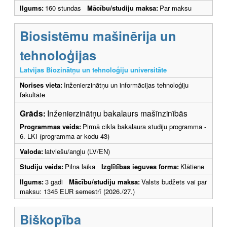
Ilgums:
160 stundas
Mācību/studiju maksa:
Par maksu
Biosistēmu mašinērija un
tehnoloģijas
Latvijas Biozinātņu un tehnoloģiju universitāte
Norises vieta:
Inženierzinātņu un informācijas tehnoloģiju
fakultāte
Grāds:
Inženierzinātņu bakalaurs mašīnzinībās
Programmas veids:
Pirmā cikla bakalaura studiju programma -
6. LKI (programma ar kodu 43)
Valoda:
latviešu/angļu (LV/EN)
Studiju veids:
Pilna laika
Izglītības ieguves forma:
Klātiene
Ilgums:
3 gadi
Mācību/studiju maksa:
Valsts budžets vai par
maksu: 1345 EUR semestrī (2026./27.)
Biškopība