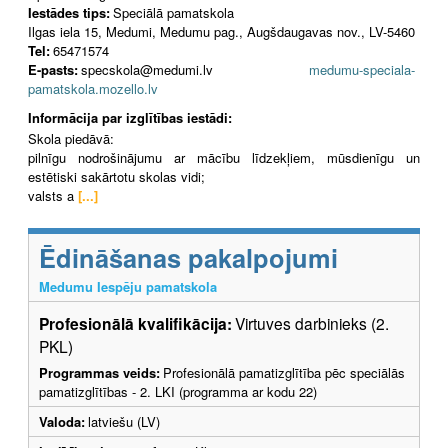
Iestādes tips:
Speciālā pamatskola
Ilgas iela 15, Medumi, Medumu pag., Augšdaugavas nov., LV-5460
Tel:
65471574
E-pasts:
specskola@medumi.lv
medumu-speciala-
pamatskola.mozello.lv
Informācija par izglītības iestādi:
Skola piedāvā:
pilnīgu nodrošinājumu ar mācību līdzekļiem, mūsdienīgu un
estētiski sakārtotu skolas vidi;
valsts a
[...]
Ēdināšanas pakalpojumi
Medumu Iespēju pamatskola
Profesionālā kvalifikācija:
Virtuves darbinieks (2.
PKL)
Programmas veids:
Profesionālā pamatizglītība pēc speciālās
pamatizglītības - 2. LKI (programma ar kodu 22)
Valoda:
latviešu (LV)