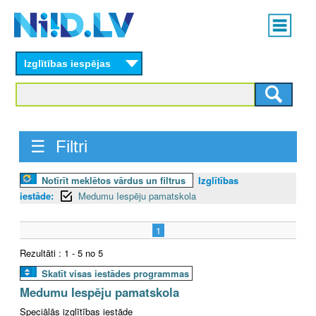
Skip
Main
to
menu
N
main
content
Izglītības iespējas
I
I
D
☰ Filtri
.
Notīrīt meklētos vārdus un filtrus
Izglītības
L
iestāde:
Medumu Iespēju pamatskola
V
1
Rezultāti : 1 - 5 no 5
Skatīt visas iestādes programmas
Medumu Iespēju pamatskola
Speciālās izglītības iestāde