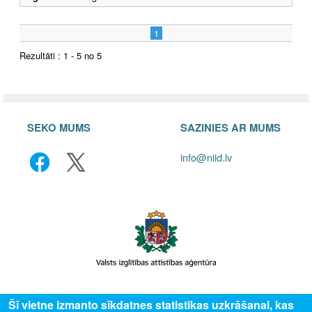
1
Rezultāti : 1 - 5 no 5
SEKO MUMS
SAZINIES AR MUMS
info@niid.lv
© 2025 Valsts izglītības attīstības aģentūra, publicētā satura visas tiesības
Šī vietne izmanto sīkdatnes statistikas uzkrāšanai, kas
aizsargātas.