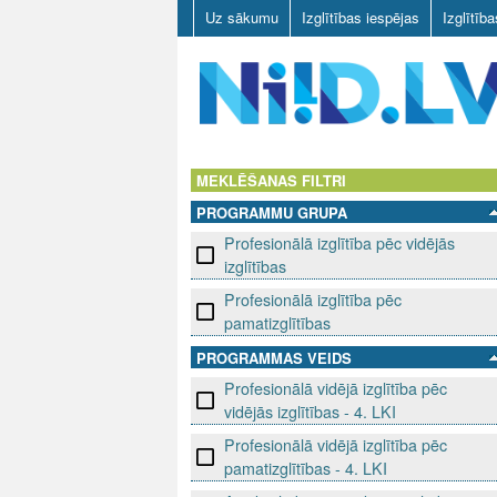
Uz sākumu
Izglītības iespējas
Izglītīb
N
I
MEKLĒŠANAS FILTRI
PROGRAMMU GRUPA
I
Profesionālā izglītība pēc vidējās
D
izglītības
Profesionālā izglītība pēc
.
pamatizglītības
L
PROGRAMMAS VEIDS
Profesionālā vidējā izglītība pēc
V
vidējās izglītības - 4. LKI
Profesionālā vidējā izglītība pēc
pamatizglītības - 4. LKI