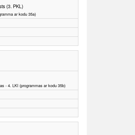
sts (3. PKL)
rogramma ar kodu 35a)
tības - 4. LKI (programmas ar kodu 35b)