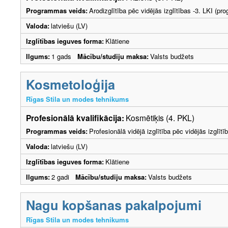
Programmas veids:
Arodizglītība pēc vidējās izglītības -3. LKI (p
Valoda:
latviešu (LV)
Izglītības ieguves forma:
Klātiene
Ilgums:
1 gads
Mācību/studiju maksa:
Valsts budžets
Kosmetoloģija
Rīgas Stila un modes tehnikums
Profesionālā kvalifikācija:
Kosmētiķis (4. PKL)
Programmas veids:
Profesionālā vidējā izglītība pēc vidējās izglī
Valoda:
latviešu (LV)
Izglītības ieguves forma:
Klātiene
Ilgums:
2 gadi
Mācību/studiju maksa:
Valsts budžets
Nagu kopšanas pakalpojumi
Rīgas Stila un modes tehnikums