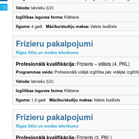
[13]
Valoda:
latviešu (LV)
Izglītības ieguves forma:
Klātiene
Ilgums:
4 gadi
Mācību/studiju maksa:
Valsts budžets
Frizieru pakalpojumi
Rīgas Stila un modes tehnikums
Profesionālā kvalifikācija:
Frizieris – stilists (4. PKL)
Programmas veids:
Profesionālā vidējā izglītība pēc vidējās izglī
Valoda:
latviešu (LV)
Izglītības ieguves forma:
Klātiene
Ilgums:
1,5 gadi
Mācību/studiju maksa:
Valsts budžets
Frizieru pakalpojumi
Rīgas Stila un modes tehnikums
Profesionālā kvalifikācija:
Frizieris (3. PKL)