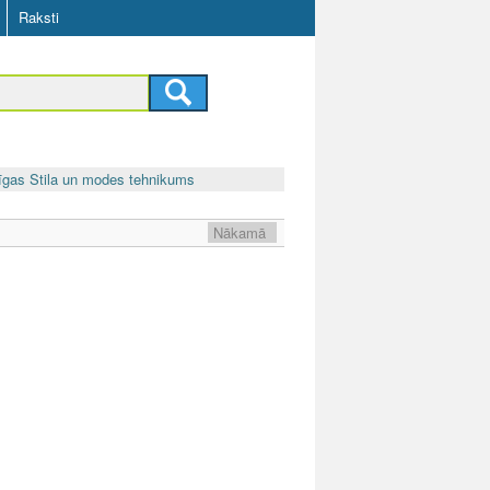
Raksti
īgas Stila un modes tehnikums
Nākamā