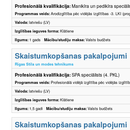
Profesionālā kvalifikācija:
Manikīra un pedikīra speciāli
Programmas veids:
Arodizglītība pēc vidējās izglītības -3. LKI (p
Valoda:
latviešu (LV)
Izglītības ieguves forma:
Klātiene
Ilgums:
1 gads
Mācību/studiju maksa:
Valsts budžets
Skaistumkopšanas pakalpojumi
Rīgas Stila un modes tehnikums
Profesionālā kvalifikācija:
SPA speciālists (4. PKL)
Programmas veids:
Profesionālā vidējā izglītība pēc vidējās izglī
Valoda:
latviešu (LV)
Izglītības ieguves forma:
Klātiene
Ilgums:
1,5 gadi
Mācību/studiju maksa:
Valsts budžets
Skaistumkopšanas pakalpojumi