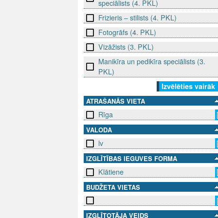
speciālists (4. PKL)
Frizieris – stilists (4. PKL)
Fotogrāfs (4. PKL)
Vizāžists (3. PKL)
Manikīra un pedikīra speciālists (3.
PKL)
Izvēlēties vairāk
ATRAŠANĀS VIETA
Rīga
VALODA
lv
IZGLĪTĪBAS IEGUVES FORMA
Klātiene
BUDŽETA VIETAS
IZGLĪTOTĀJA VEIDS