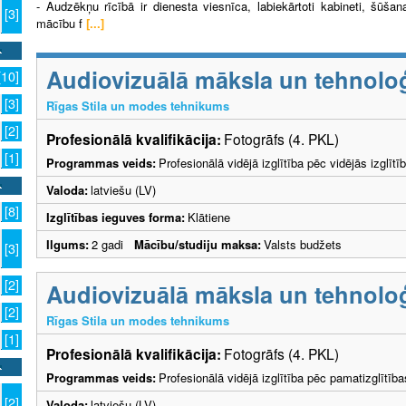
- Audzēkņu rīcībā ir dienesta viesnīca, labiekārtoti kabineti, šūša
[3]
mācību f
[...]
Audiovizuālā māksla un tehnoloģ
[10]
[3]
Rīgas Stila un modes tehnikums
[2]
Profesionālā kvalifikācija:
Fotogrāfs (4. PKL)
[1]
Programmas veids:
Profesionālā vidējā izglītība pēc vidējās izglī
Valoda:
latviešu (LV)
[8]
Izglītības ieguves forma:
Klātiene
Ilgums:
2 gadi
Mācību/studiju maksa:
Valsts budžets
[3]
[2]
Audiovizuālā māksla un tehnoloģ
[2]
Rīgas Stila un modes tehnikums
[1]
Profesionālā kvalifikācija:
Fotogrāfs (4. PKL)
Programmas veids:
Profesionālā vidējā izglītība pēc pamatizglītīb
[2]
Valoda:
latviešu (LV)