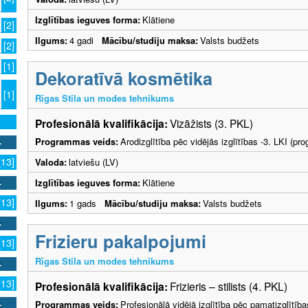
Izglītības ieguves forma:
Klātiene
[2]
Ilgums:
4 gadi
Mācību/studiju maksa:
Valsts budžets
[2]
[1]
Dekoratīvā kosmētika
[1]
Rīgas Stila un modes tehnikums
Profesionālā kvalifikācija:
Vizāžists (3. PKL)
Programmas veids:
Arodizglītība pēc vidējās izglītības -3. LKI (p
[13]
Valoda:
latviešu (LV)
Izglītības ieguves forma:
Klātiene
[13]
Ilgums:
1 gads
Mācību/studiju maksa:
Valsts budžets
Frizieru pakalpojumi
[13]
Rīgas Stila un modes tehnikums
[13]
Profesionālā kvalifikācija:
Frizieris – stilists (4. PKL)
Programmas veids:
Profesionālā vidējā izglītība pēc pamatizglītīb