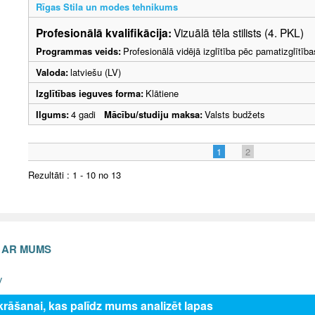
Rīgas Stila un modes tehnikums
Profesionālā kvalifikācija:
Vizuālā tēla stilists (4. PKL)
Programmas veids:
Profesionālā vidējā izglītība pēc pamatizglītīb
Valoda:
latviešu (LV)
Izglītības ieguves forma:
Klātiene
Ilgums:
4 gadi
Mācību/studiju maksa:
Valsts budžets
1
2
Rezultāti : 1 - 10 no 13
S AR MUMS
v
zkrāšanai, kas palīdz mums analizēt lapas