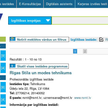
Skip
as iestādes
E-Konsultācijas
Digitālais asistents
Karjeras izvēles testi
to
main
Izglītības iespējas
content
Notīrīt meklētos vārdus un filtrus
Izglītības iestāde:
R
1
2
[9]
Rezultāti : 1 - 10 no 13
Skatīt visas iestādes programmas
[4]
Rīgas Stila un modes tehnikums
Profesionālās izglītības iestāde
Iestādes tips:
Tehnikums
[6]
Ūdeļu iela 22, Rīga, LV-1064
Tel:
27706214; 20140052
E-pasts:
rsmt@rsmt.lv; uznemsana@rsmt.lv
www.rsmt.lv
[4]
Informācija par izglītības iestādi: