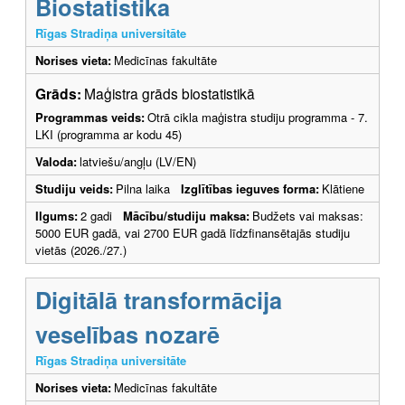
Biostatistika
Rīgas Stradiņa universitāte
Norises vieta:
Medicīnas fakultāte
Grāds:
Maģistra grāds biostatistikā
Programmas veids:
Otrā cikla maģistra studiju programma - 7.
LKI (programma ar kodu 45)
Valoda:
latviešu/angļu (LV/EN)
Studiju veids:
Pilna laika
Izglītības ieguves forma:
Klātiene
Ilgums:
2 gadi
Mācību/studiju maksa:
Budžets vai maksas:
5000 EUR gadā, vai 2700 EUR gadā līdzfinansētajās studiju
vietās (2026./27.)
Digitālā transformācija
veselības nozarē
Rīgas Stradiņa universitāte
Norises vieta:
Medicīnas fakultāte