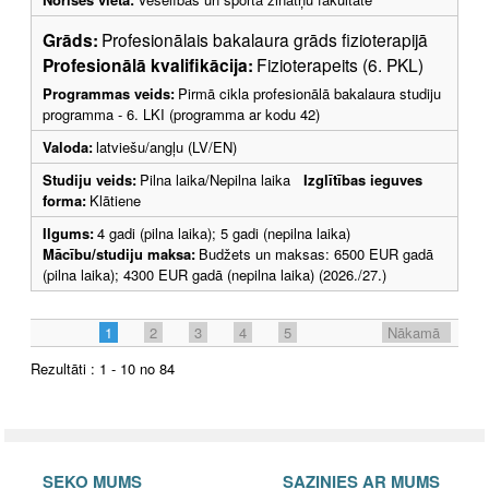
Grāds:
Profesionālais bakalaura grāds fizioterapijā
Profesionālā kvalifikācija:
Fizioterapeits (6. PKL)
Programmas veids:
Pirmā cikla profesionālā bakalaura studiju
programma - 6. LKI (programma ar kodu 42)
Valoda:
latviešu/angļu (LV/EN)
Studiju veids:
Pilna laika/Nepilna laika
Izglītības ieguves
forma:
Klātiene
Ilgums:
4 gadi (pilna laika); 5 gadi (nepilna laika)
Mācību/studiju maksa:
Budžets un maksas: 6500 EUR gadā
(pilna laika); 4300 EUR gadā (nepilna laika) (2026./27.)
1
2
3
4
5
Nākamā
Rezultāti : 1 - 10 no 84
SEKO MUMS
SAZINIES AR MUMS