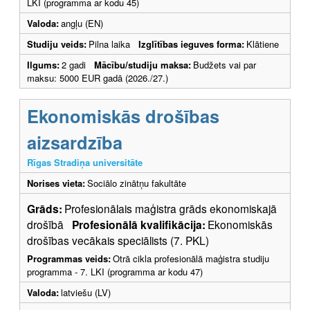
LKI (programma ar kodu 45)
Valoda:
angļu (EN)
Studiju veids:
Pilna laika
Izglītības ieguves forma:
Klātiene
Ilgums:
2 gadi
Mācību/studiju maksa:
Budžets vai par
maksu: 5000 EUR gadā (2026./27.)
Ekonomiskās drošības
aizsardzība
Rīgas Stradiņa universitāte
Norises vieta:
Sociālo zinātņu fakultāte
Grāds:
Profesionālais maģistra grāds ekonomiskajā
drošībā
Profesionālā kvalifikācija:
Ekonomiskās
drošības vecākais speciālists (7. PKL)
Programmas veids:
Otrā cikla profesionālā maģistra studiju
programma - 7. LKI (programma ar kodu 47)
Valoda:
latviešu (LV)