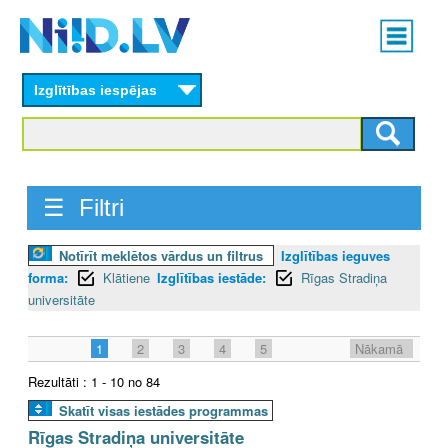
Skip
Main
to
menu
N
main
content
Izglītības iespējas
I
I
D
☰ Filtri
.
Notīrīt meklētos vārdus un filtrus
Izglītības ieguves
L
forma:
Klātiene
Izglītības iestāde:
Rīgas Stradiņa
V
universitāte
1
2
3
4
5
Nākamā
Rezultāti : 1 - 10 no 84
Skatīt visas iestādes programmas
Rīgas Stradiņa universitāte