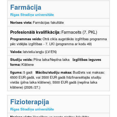
Farmācija
Rīgas Stradiņa universitāte
Norises vieta:
Farmācijas fakultāte
Profesionālā kvalifikācija:
Farmaceits (7. PKL)
Programmas veids:
Otrā cikla augstākās izglītības programma
pēc vidējās izglītības - 7. LKI (programma ar kodu 49)
Valoda:
latviešu/angļu (LV/EN)
Studiju veids:
Pilna laika/Nepilna laika
Izglītības ieguves
forma:
Klātiene
Ilgums:
5 gadi
Mācību/studiju maksa:
Budžets vai maksas:
6500 EUR gadā, vai 3500 EUR gadā līdzfinansētajās studiju
vietās (pilna laika klātiene); 5500 EUR gadā (nepilna laika
klātiene) (2026./27.)
Fizioterapija
Rīgas Stradiņa universitāte
Norises vieta:
Veselības un sporta zinātņu fakultāte