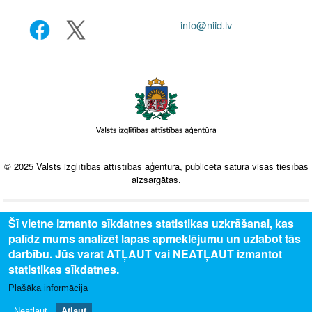
info@niid.lv
© 2025 Valsts izglītības attīstības aģentūra, publicētā satura visas tiesības
aizsargātas.
Šī vietne izmanto sīkdatnes statistikas uzkrāšanai, kas
palīdz mums analizēt lapas apmeklējumu un uzlabot tās
darbību. Jūs varat ATĻAUT vai NEATĻAUT izmantot
statistikas sīkdatnes.
Plašāka informācija
Neatļaut
Atļaut