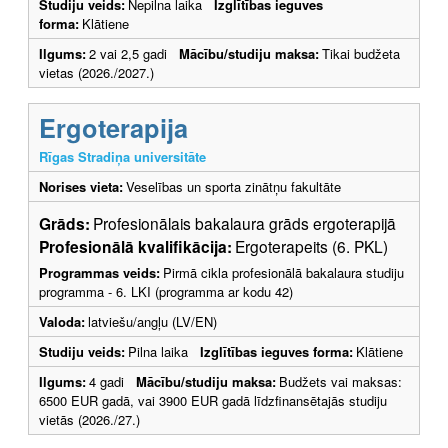
Studiju veids:
Nepilna laika
Izglītības ieguves
forma:
Klātiene
Ilgums:
2 vai 2,5 gadi
Mācību/studiju maksa:
Tikai budžeta
vietas (2026./2027.)
Ergoterapija
Rīgas Stradiņa universitāte
Norises vieta:
Veselības un sporta zinātņu fakultāte
Grāds:
Profesionālais bakalaura grāds ergoterapijā
Profesionālā kvalifikācija:
Ergoterapeits (6. PKL)
Programmas veids:
Pirmā cikla profesionālā bakalaura studiju
programma - 6. LKI (programma ar kodu 42)
Valoda:
latviešu/angļu (LV/EN)
Studiju veids:
Pilna laika
Izglītības ieguves forma:
Klātiene
Ilgums:
4 gadi
Mācību/studiju maksa:
Budžets vai maksas:
6500 EUR gadā, vai 3900 EUR gadā līdzfinansētajās studiju
vietās (2026./27.)