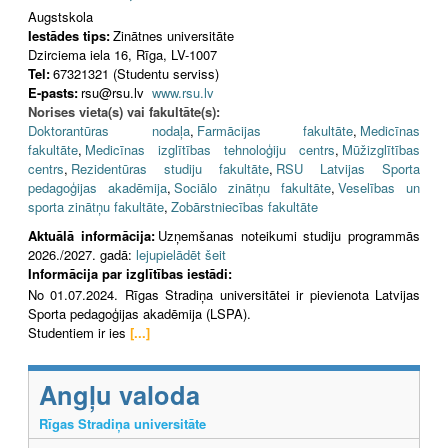
Augstskola
Iestādes tips:
Zinātnes universitāte
Dzirciema iela 16, Rīga, LV-1007
Tel:
67321321 (Studentu serviss)
E-pasts:
rsu@rsu.lv
www.rsu.lv
Norises vieta(s) vai fakultāte(s):
Doktorantūras nodaļa
,
Farmācijas fakultāte
,
Medicīnas
fakultāte
,
Medicīnas izglītības tehnoloģiju centrs
,
Mūžizglītības
centrs
,
Rezidentūras studiju fakultāte
,
RSU Latvijas Sporta
pedagoģijas akadēmija
,
Sociālo zinātņu fakultāte
,
Veselības un
sporta zinātņu fakultāte
,
Zobārstniecības fakultāte
Aktuālā informācija:
Uzņemšanas noteikumi studiju programmās
2026./2027. gadā:
lejupielādēt šeit
Informācija par izglītības iestādi:
No 01.07.2024. Rīgas Stradiņa universitātei ir pievienota Latvijas
Sporta pedagoģijas akadēmija (LSPA).
Studentiem ir ies
[...]
Angļu valoda
Rīgas Stradiņa universitāte