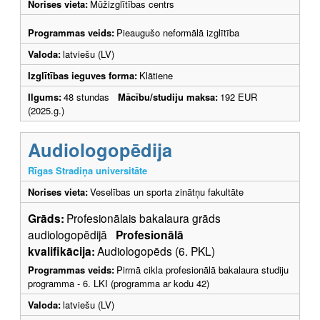
Norises vieta:
Mūžizglītības centrs
Programmas veids:
Pieaugušo neformālā izglītība
Valoda:
latviešu (LV)
Izglītības ieguves forma:
Klātiene
Ilgums:
48 stundas
Mācību/studiju maksa:
192 EUR
(2025.g.)
Audiologopēdija
Rīgas Stradiņa universitāte
Norises vieta:
Veselības un sporta zinātņu fakultāte
Grāds:
Profesionālais bakalaura grāds
audiologopēdijā
Profesionālā
kvalifikācija:
Audiologopēds (6. PKL)
Programmas veids:
Pirmā cikla profesionālā bakalaura studiju
programma - 6. LKI (programma ar kodu 42)
Valoda:
latviešu (LV)