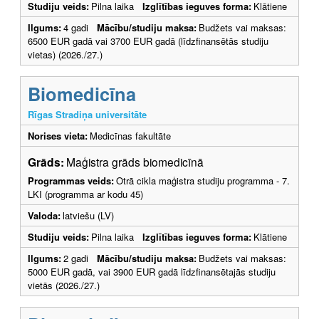
Studiju veids:
Pilna laika
Izglītības ieguves forma:
Klātiene
Ilgums:
4 gadi
Mācību/studiju maksa:
Budžets vai maksas:
6500 EUR gadā vai 3700 EUR gadā (līdzfinansētās studiju
vietas) (2026./27.)
Biomedicīna
Rīgas Stradiņa universitāte
Norises vieta:
Medicīnas fakultāte
Grāds:
Maģistra grāds biomedicīnā
Programmas veids:
Otrā cikla maģistra studiju programma - 7.
LKI (programma ar kodu 45)
Valoda:
latviešu (LV)
Studiju veids:
Pilna laika
Izglītības ieguves forma:
Klātiene
Ilgums:
2 gadi
Mācību/studiju maksa:
Budžets vai maksas:
5000 EUR gadā, vai 3900 EUR gadā līdzfinansētajās studiju
vietās (2026./27.)