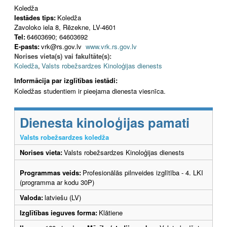
Koledža
Iestādes tips:
Koledža
Zavoloko iela 8, Rēzekne, LV-4601
Tel:
64603690; 64603692
E-pasts:
vrk@rs.gov.lv
www.vrk.rs.gov.lv
Norises vieta(s) vai fakultāte(s):
Koledža
,
Valsts robežsardzes Kinoloģijas dienests
Informācija par izglītības iestādi:
Koledžas studentiem ir pieejama dienesta viesnīca.
Dienesta kinoloģijas pamati
Valsts robežsardzes koledža
Norises vieta:
Valsts robežsardzes Kinoloģijas dienests
Programmas veids:
Profesionālās pilnveides izglītība - 4. LKI
(programma ar kodu 30P)
Valoda:
latviešu (LV)
Izglītības ieguves forma:
Klātiene