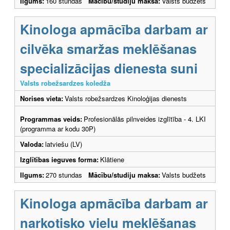
Ilgums:
160 stundas
Mācību/studiju maksa:
Valsts budžets
Kinologa apmācība darbam ar
cilvēka smaržas meklēšanas
specializācijas dienesta suni
Valsts robežsardzes koledža
Norises vieta:
Valsts robežsardzes Kinoloģijas dienests
Programmas veids:
Profesionālās pilnveides izglītība - 4. LKI
(programma ar kodu 30P)
Valoda:
latviešu (LV)
Izglītības ieguves forma:
Klātiene
Ilgums:
270 stundas
Mācību/studiju maksa:
Valsts budžets
Kinologa apmācība darbam ar
narkotisko vielu meklēšanas