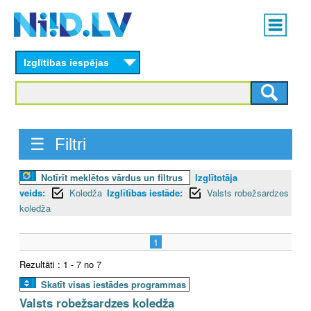
Skip
Main
to
menu
N
main
content
Izglītības iespējas
I
I
D
☰ Filtri
.
Notīrīt meklētos vārdus un filtrus
Izglītotāja
L
veids:
Koledža
Izglītības iestāde:
Valsts robežsardzes
V
koledža
1
Rezultāti : 1 - 7 no 7
Skatīt visas iestādes programmas
Valsts robežsardzes koledža