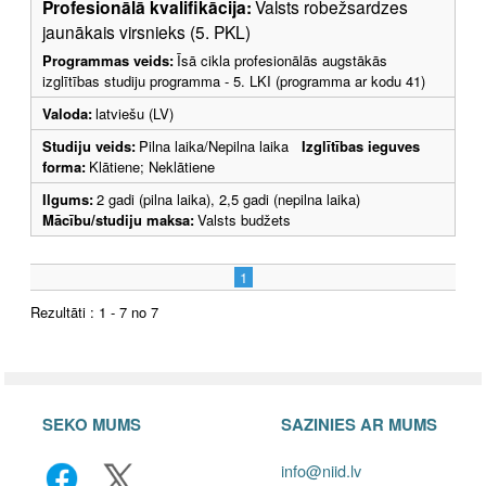
Profesionālā kvalifikācija:
Valsts robežsardzes
jaunākais virsnieks (5. PKL)
Programmas veids:
Īsā cikla profesionālās augstākās
izglītības studiju programma - 5. LKI (programma ar kodu 41)
Valoda:
latviešu (LV)
Studiju veids:
Pilna laika/Nepilna laika
Izglītības ieguves
forma:
Klātiene; Neklātiene
Ilgums:
2 gadi (pilna laika), 2,5 gadi (nepilna laika)
Mācību/studiju maksa:
Valsts budžets
1
Rezultāti : 1 - 7 no 7
SEKO MUMS
SAZINIES AR MUMS
info@niid.lv