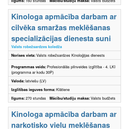
Ilgums:
160 stundas
Mācību/studiju maksa:
Valsts budžets
Kinologa apmācība darbam ar
cilvēka smaržas meklēšanas
specializācijas dienesta suni
Valsts robežsardzes koledža
Norises vieta:
Valsts robežsardzes Kinoloģijas dienests
Programmas veids:
Profesionālās pilnveides izglītība - 4. LKI
(programma ar kodu 30P)
Valoda:
latviešu (LV)
Izglītības ieguves forma:
Klātiene
Ilgums:
270 stundas
Mācību/studiju maksa:
Valsts budžets
Kinologa apmācība darbam ar
narkotisko vielu meklēšanas