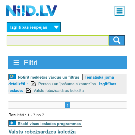
Skip
Main
to
menu
N
main
content
Izglītības iespējas
I
I
D
☰ Filtri
.
Notīrīt meklētos vārdus un filtrus
Tematiskā joma
L
detalizēti :
Personu un īpašuma aizsardzība
Izglītības
V
iestāde:
Valsts robežsardzes koledža
1
Rezultāti : 1 - 7 no 7
Skatīt visas iestādes programmas
Valsts robežsardzes koledža