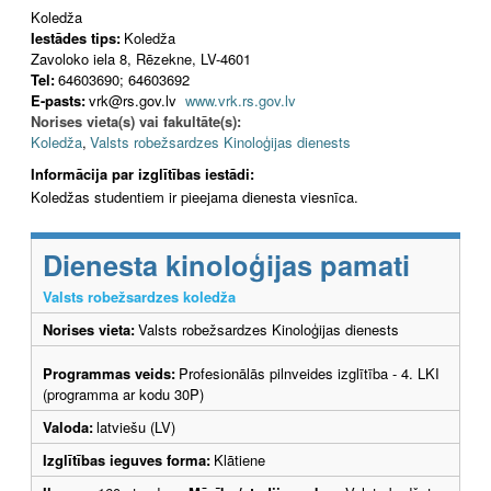
Koledža
Iestādes tips:
Koledža
Zavoloko iela 8, Rēzekne, LV-4601
Tel:
64603690; 64603692
E-pasts:
vrk@rs.gov.lv
www.vrk.rs.gov.lv
Norises vieta(s) vai fakultāte(s):
Koledža
,
Valsts robežsardzes Kinoloģijas dienests
Informācija par izglītības iestādi:
Koledžas studentiem ir pieejama dienesta viesnīca.
Dienesta kinoloģijas pamati
Valsts robežsardzes koledža
Norises vieta:
Valsts robežsardzes Kinoloģijas dienests
Programmas veids:
Profesionālās pilnveides izglītība - 4. LKI
(programma ar kodu 30P)
Valoda:
latviešu (LV)
Izglītības ieguves forma:
Klātiene