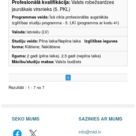
Profesionālā kvalifikācija:
Valsts robežsardzes
jaunākais virsnieks (5. PKL)
Programmas veids:
Īsā cikla profesionālās augstākās
izglītības studiju programma - 5. LKI (programma ar kodu 41)
Valoda:
latviešu (LV)
Studiju veids:
Pilna laika/Nepilna laika
Izglītības ieguves
forma:
Klātiene; Neklātiene
Ilgums:
2 gadi (pilna laika), 2,5 gadi (nepilna laika)
Mācību/studiju maksa:
Valsts budžets
1
Rezultāti : 1 - 7 no 7
SEKO MUMS
SAZINIES AR MUMS
info@niid.lv