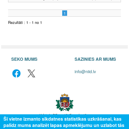
1
Rezultāti : 1 - 1 no 1
SEKO MUMS
SAZINIES AR MUMS
info@niid.lv
Šī vietne izmanto sīkdatnes statistikas uzkrāšanai, kas
palīdz mums analizēt lapas apmeklējumu un uzlabot tās