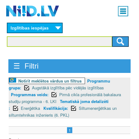
Skip
Main
to
menu
N
main
content
Izglītības iespējas
I
I
D
☰ Filtri
.
L
Notīrīt meklētos vārdus un filtrus
Programmu
grupa:
Augstākā izglītība pēc vidējās izglītības
V
Programmas veids:
Pirmā cikla profesionālā bakalaura
studiju programma - 6. LKI
Tematiskā joma detalizēti
:
Enerģētika
Kvalifikācija:
Siltumenerģētikas un
siltumtehnikas inženieris (6. PKL)
1