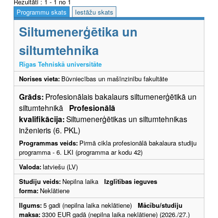
Rezultāti : 1 - 1 no 1
Programmu skats
Iestāžu skats
Siltumenerģētika un
siltumtehnika
Rīgas Tehniskā universitāte
Norises vieta:
Būvniecības un mašīnzinību fakultāte
Grāds:
Profesionālais bakalaurs siltumenerģētikā un
siltumtehnikā
Profesionālā
kvalifikācija:
Siltumenerģētikas un siltumtehnikas
inženieris (6. PKL)
Programmas veids:
Pirmā cikla profesionālā bakalaura studiju
programma - 6. LKI (programma ar kodu 42)
Valoda:
latviešu (LV)
Studiju veids:
Nepilna laika
Izglītības ieguves
forma:
Neklātiene
Ilgums:
5 gadi (nepilna laika neklātiene)
Mācību/studiju
maksa:
3300 EUR gadā (nepilna laika neklātiene) (2026./27.)