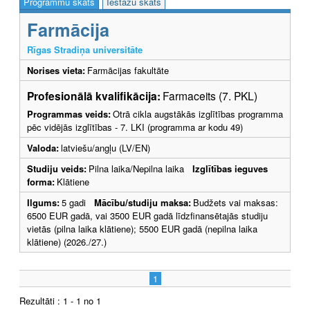
Programmu skats
Iestāžu skats
Farmācija
Rīgas Stradiņa universitāte
Norises vieta:
Farmācijas fakultāte
Profesionālā kvalifikācija:
Farmaceits (7. PKL)
Programmas veids:
Otrā cikla augstākās izglītības programma
pēc vidējās izglītības - 7. LKI (programma ar kodu 49)
Valoda:
latviešu/angļu (LV/EN)
Studiju veids:
Pilna laika/Nepilna laika
Izglītības ieguves
forma:
Klātiene
Ilgums:
5 gadi
Mācību/studiju maksa:
Budžets vai maksas:
6500 EUR gadā, vai 3500 EUR gadā līdzfinansētajās studiju
vietās (pilna laika klātiene); 5500 EUR gadā (nepilna laika
klātiene) (2026./27.)
1
Rezultāti : 1 - 1 no 1