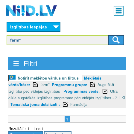
Skip
Main
to
menu
N
main
content
Izglītības iespējas
I
I
D
☰ Filtri
.
L
Notīrīt meklētos vārdus un filtrus
Meklētais
vārds/frāze:
farm*
Programmu grupa:
Augstākā
V
izglītība pēc vidējās izglītības
Programmas veids:
Otrā
cikla augstākās izglītības programma pēc vidējās izglītības - 7. LKI
Tematiskā joma detalizēti :
Farmācija
1
Rezultāti : 1 - 1 no 1