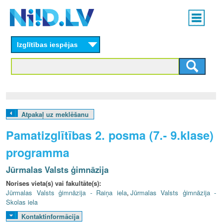
Skip
Main
to
menu
N
main
content
Izglītības iespējas
I
I
D
.
Atpakaļ uz meklēšanu
L
Pamatizglītības 2. posma (7.- 9.klase)
V
programma
Jūrmalas Valsts ģimnāzija
Norises vieta(s) vai fakultāte(s):
Jūrmalas Valsts ģimnāzija - Raiņa iela
,
Jūrmalas Valsts ģimnāzija -
Skolas iela
Kontaktinformācija