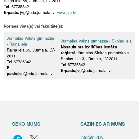
Raiņa iela 55, Jūrmala, LV-2011
Tel:
67735842
E-pasts:
jvg@edu.jurmala.lv
www.jvg.lv
Norises vieta(s) vai fakultāte(s):
Jūrmalas Valsts ģimnāzija
Jūrmalas Valsts ģimnāzija - Skolas iela
- Raiņa iela
Nosaukums izglītības iestāžu
Raiņa iela 55, Jūrmala, LV-
reģistrā:
Jūrmalas Slokas pamatskola
2011
Skolas iela 3, Jūrmala, LV-2011
Tel:
67735842
Tel:
67735842
E-
E-pasts:
jvg@edu.jurmala.lv
pasts:
jvg@edu.jurmala.lv
SEKO MUMS
SAZINIES AR MUMS
info@niid.lv