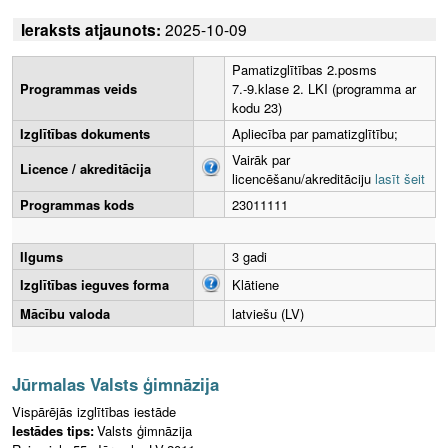
Ieraksts atjaunots:
2025-10-09
Pamatizglītības 2.posms
Programmas veids
7.-9.klase 2. LKI (programma ar
kodu 23)
Izglītības dokuments
Apliecība par pamatizglītību;
Vairāk par
Licence / akreditācija
licencēšanu/akreditāciju
lasīt šeit
Programmas kods
23011111
Ilgums
3 gadi
Izglītības ieguves forma
Klātiene
Mācību valoda
latviešu (LV)
Jūrmalas Valsts ģimnāzija
Vispārējās izglītības iestāde
Iestādes tips:
Valsts ģimnāzija