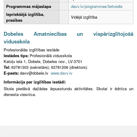
Programmas mājaslapa
davv.lv/programmas/lietvedis
Iepriekšējā izglītība,
Vidējā izglītība
prasības
Dobeles Amatniecības un vispārizglītojošā
vidusskola
Profesionālās izglītības iestāde
Iestādes tips:
Profesionālā vidusskola
Katoļu iela 1, Dobele, Dobeles nov., LV-3701
Tel:
63781303 (sekretāre); 63781206 (direktors)
E-pasts:
davv@dobele.lv
www.davv.lv
Informācija par izglītības iestādi:
Skola piedāvā dažādas ārpusstundu aktivitātes. Skolai ir ēdnīca un
dienesta viesnīca.