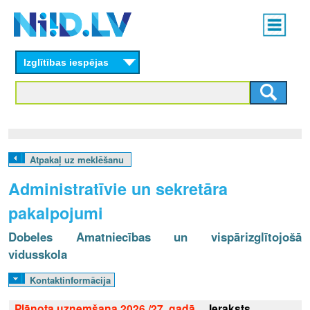
Skip
Main
to
menu
N
main
content
Izglītības iespējas
I
I
D
.
Atpakaļ uz meklēšanu
L
Administratīvie un sekretāra
V
pakalpojumi
Dobeles Amatniecības un vispārizglītojošā
vidusskola
Kontaktinformācija
Plānota uzņemšana 2026./27. gadā
Ieraksts