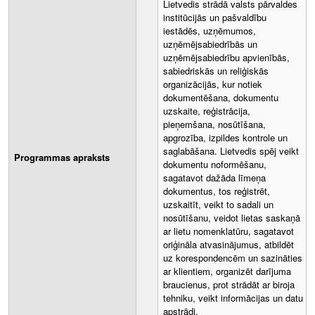
Lietvedis strādā valsts pārvaldes
institūcijās un pašvaldību
iestādēs, uzņēmumos,
uzņēmējsabiedrībās un
uzņēmējsabiedrību apvienībās,
sabiedriskās un reliģiskās
organizācijās, kur notiek
dokumentēšana, dokumentu
uzskaite, reģistrācija,
pieņemšana, nosūtīšana,
apgrozība, izpildes kontrole un
saglabāšana. Lietvedis spēj veikt
Programmas apraksts
dokumentu noformēšanu,
sagatavot dažāda līmeņa
dokumentus, tos reģistrēt,
uzskaitīt, veikt to sadali un
nosūtīšanu, veidot lietas saskaņā
ar lietu nomenklatūru, sagatavot
oriģināla atvasinājumus, atbildēt
uz korespondencēm un sazināties
ar klientiem, organizēt darījuma
braucienus, prot strādāt ar biroja
tehniku, veikt informācijas un datu
apstrādi.