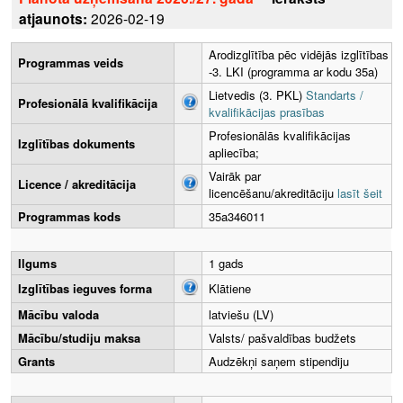
atjaunots:
2026-02-19
Arodizglītība pēc vidējās izglītības
Programmas veids
-3. LKI (programma ar kodu 35a)
Lietvedis (3. PKL)
Standarts /
Profesionālā kvalifikācija
kvalifikācijas prasības
Profesionālās kvalifikācijas
Izglītības dokuments
apliecība;
Vairāk par
Licence / akreditācija
licencēšanu/akreditāciju
lasīt šeit
Programmas kods
35a346011
Ilgums
1 gads
Izglītības ieguves forma
Klātiene
Mācību valoda
latviešu (LV)
Mācību/studiju maksa
Valsts/ pašvaldības budžets
Grants
Audzēkņi saņem stipendiju