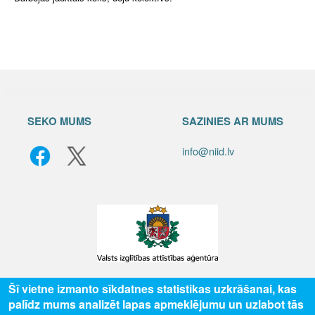
SEKO MUMS
SAZINIES AR MUMS
info@niid.lv
Šī vietne izmanto sīkdatnes statistikas uzkrāšanai, kas
© 2025 Valsts izglītības attīstības aģentūra, publicētā satura visas tiesības
palīdz mums analizēt lapas apmeklējumu un uzlabot tās
aizsargātas.