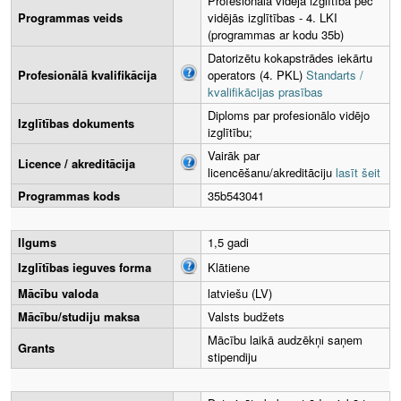
Profesionālā vidējā izglītība pēc
Programmas veids
vidējās izglītības - 4. LKI
(programmas ar kodu 35b)
Datorizētu kokapstrādes iekārtu
Profesionālā kvalifikācija
operators (4. PKL)
Standarts /
kvalifikācijas prasības
Diploms par profesionālo vidējo
Izglītības dokuments
izglītību;
Vairāk par
Licence / akreditācija
licencēšanu/akreditāciju
lasīt šeit
Programmas kods
35b543041
Ilgums
1,5 gadi
Izglītības ieguves forma
Klātiene
Mācību valoda
latviešu (LV)
Mācību/studiju maksa
Valsts budžets
Mācību laikā audzēkņi saņem
Grants
stipendiju