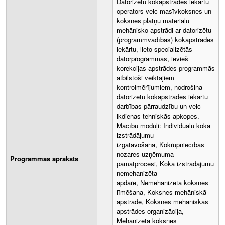
Datorizētu kokapstrādes iekārtu
operators veic masīvkoksnes un
koksnes plātņu materiālu
mehānisko apstrādi ar datorizētu
(programmvadības) kokapstrādes
iekārtu, lieto specializētās
datorprogrammas, ievieš
korekcijas apstrādes programmās
atbilstoši veiktajiem
kontrolmērījumiem, nodrošina
datorizētu kokapstrādes iekārtu
darbības pārraudzību un veic
ikdienas tehniskās apkopes.
Mācību moduļi: Individuālu koka
izstrādājumu
izgatavošana, Kokrūpniecības
nozares uzņēmuma
Programmas apraksts
pamatprocesi, Koka izstrādājumu
nemehanizēta
apdare, Nemehanizēta koksnes
līmēšana, Koksnes mehāniskā
apstrāde, Koksnes mehāniskās
apstrādes organizācija,
Mehanizēta koksnes