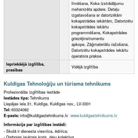
līmēšana, Koka izstrādājumu
mehanizēta apdare, Detaļu
izgatavošana ar datorizētām
kokapstrādes iekārtām, Datorizētu
kokapstrādes iekārtu
programmēšana, Kokapstrādes
griezējinstrumentu
apkope, Zāģmateriālu ražošana,
Datorizētu kokapstrādes iekārtu
operatora prakse.
Iepriekšējā izglītība,
Vidējā izglītība
prasības
Kuldīgas Tehnoloģiju un tūrisma tehnikums
Profesionālās izglītības iestāde
Iestādes tips:
Tehnikums
Liepājas iela 31, Kuldīga, Kuldīgas nov., LV-3301
Tel:
63324082
E-pasts:
info@kuldigastehnikums.lv
www.kuldigastehnikums.lv
Informācija par izglītības iestādi:
- Skolā ir dienesta viesnīca, ēdnīca;
- Darbojas jauktais koris, deju kolektīvs.