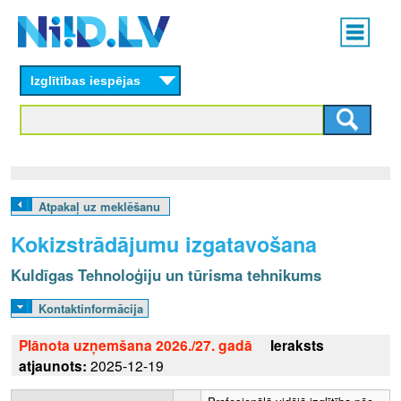
Skip
Main
to
menu
N
main
content
Izglītības iespējas
I
I
D
.
Atpakaļ uz meklēšanu
L
Kokizstrādājumu izgatavošana
V
Kuldīgas Tehnoloģiju un tūrisma tehnikums
Kontaktinformācija
Plānota uzņemšana 2026./27. gadā
Ieraksts
atjaunots:
2025-12-19