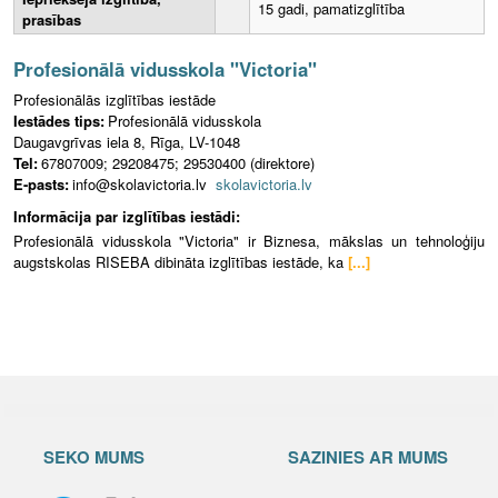
15 gadi, pamatizglītība
prasības
Profesionālā vidusskola "Victoria"
Profesionālās izglītības iestāde
Iestādes tips:
Profesionālā vidusskola
Daugavgrīvas iela 8, Rīga, LV-1048
Tel:
67807009; 29208475; 29530400 (direktore)
E-pasts:
info@skolavictoria.lv
skolavictoria.lv
Informācija par izglītības iestādi:
Profesionālā vidusskola "Victoria" ir Biznesa, mākslas un tehnoloģiju
augstskolas RISEBA dibināta izglītības iestāde, ka
[...]
SEKO MUMS
SAZINIES AR MUMS