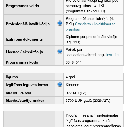
Profesionālā vidējā izglītība pēc
Programmas veids
pamatizglītības - 4. LKI
(programma ar kodu 33)
Programmēšanas tehniķis (4.
Profesionālā kvalifikācija
PKL)
Standarts / kvalifikācijas
prasības
Diploms par profesionālo vidējo
Izglītības dokuments
izglītību;
Vairāk par
Licence / akreditācija
licencēšanu/akreditāciju
lasīt šeit
Programmas kods
33484011
Ilgums
4 gadi
Izglītības ieguves forma
Klātiene
Mācību valoda
latviešu (LV)
Mācību/studiju maksa
3700 EUR gadā (2026./27.)
Programmēšana ir profesionālās
izglītības programma, kurā
iespējams iegūt programmēšanas