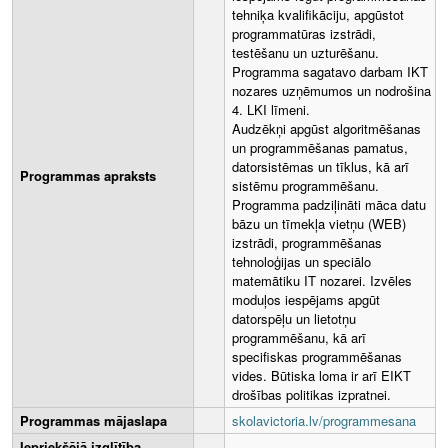
tehniķa kvalifikāciju, apgūstot
programmatūras izstrādi,
testēšanu un uzturēšanu.
Programma sagatavo darbam IKT
nozares uzņēmumos un nodrošina
4. LKI līmeni.
Audzēkņi apgūst algoritmēšanas
un programmēšanas pamatus,
datorsistēmas un tīklus, kā arī
Programmas apraksts
sistēmu programmēšanu.
Programma padziļināti māca datu
bāzu un tīmekļa vietņu (WEB)
izstrādi, programmēšanas
tehnoloģijas un speciālo
matemātiku IT nozarei. Izvēles
moduļos iespējams apgūt
datorspēļu un lietotņu
programmēšanu, kā arī
specifiskas programmēšanas
vides. Būtiska loma ir arī EIKT
drošības politikas izpratnei.
Programmas mājaslapa
skolavictoria.lv/programmesana
Iepriekšējā izglītība,