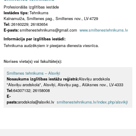
Profesionālās izglītības iestāde
Iestādes tips:
Tehnikums
Kalnamuiža, Smiltenes pag., Smiltenes nov., LV-4729
Tel:
26160229; 26183654
E-pasts:
smiltenestehnikums@gmail.com
www.smiltenestehnikums.lv
Informācija par izglītības iestādi:
Tehnikuma audzēkņiem ir pieejama dienesta viesnīca.
Norises vieta(s) vai fakultāte(s):
Smiltenes tehnikums – Alsviķi
Nosaukums izglītības iestāžu reģistrā:
Alsviķu arodskola
"Alsviķu arodskola", Alsviķi, Alsviķu pag., Alūksnes nov., LV-4333
Tel:
64307132; 26158008
E-
pasts:
arodskola@alsviki.lv
smiltenestehnikums.lv/index.php/alsvikji