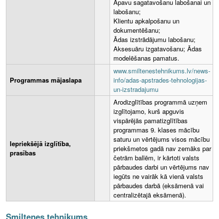
Apavu sagatavošanu labošanai un
labošanu;
Klientu apkalpošanu un
dokumentēšanu;
Ādas izstrādājumu labošanu;
Aksesuāru izgatavošanu; Ādas
modelēšanas pamatus.
www.smiltenestehnikums.lv/news-
Programmas mājaslapa
info/adas-apstrades-tehnologijas-
un-izstradajumu
Arodizglītības programmā uzņem
izglītojamo, kurš apguvis
vispārējās pamatizglītības
programmas 9. klases mācību
saturu un vērtējums visos mācību
Iepriekšējā izglītība,
priekšmetos gadā nav zemāks par
prasības
četrām ballēm, ir kārtoti valsts
pārbaudes darbi un vērtējums nav
iegūts ne vairāk kā vienā valsts
pārbaudes darbā (eksāmenā vai
centralizētajā eksāmenā).
Smiltenes tehnikums