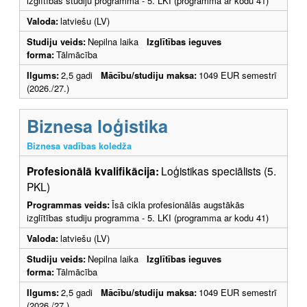
izglītības studiju programma - 5. LKI (programma ar kodu 41)
Valoda:
latviešu (LV)
Studiju veids:
Nepilna laika
Izglītības ieguves
forma:
Tālmācība
Ilgums:
2,5 gadi
Mācību/studiju maksa:
1049 EUR semestrī
(2026./27.)
Biznesa loģistika
Biznesa vadības koledža
Profesionālā kvalifikācija:
Loģistikas speciālists (5.
PKL)
Programmas veids:
Īsā cikla profesionālās augstākās
izglītības studiju programma - 5. LKI (programma ar kodu 41)
Valoda:
latviešu (LV)
Studiju veids:
Nepilna laika
Izglītības ieguves
forma:
Tālmācība
Ilgums:
2,5 gadi
Mācību/studiju maksa:
1049 EUR semestrī
(2026./27.)