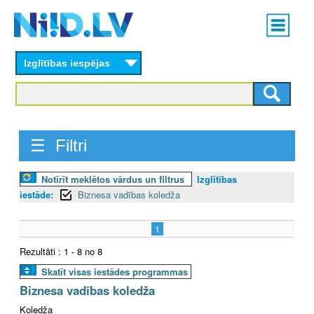
Skip
Main
to
menu
N
main
content
Izglītības iespējas
I
I
D
☰ Filtri
.
Notīrīt meklētos vārdus un filtrus
Izglītības
L
iestāde:
Biznesa vadības koledža
V
1
Rezultāti : 1 - 8 no 8
Skatīt visas iestādes programmas
Biznesa vadības koledža
Koledža