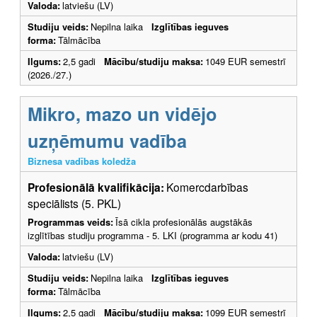
Valoda:
latviešu (LV)
Studiju veids:
Nepilna laika
Izglītības ieguves
forma:
Tālmācība
Ilgums:
2,5 gadi
Mācību/studiju maksa:
1049 EUR semestrī
(2026./27.)
Mikro, mazo un vidējo
uzņēmumu vadība
Biznesa vadības koledža
Profesionālā kvalifikācija:
Komercdarbības
speciālists (5. PKL)
Programmas veids:
Īsā cikla profesionālās augstākās
izglītības studiju programma - 5. LKI (programma ar kodu 41)
Valoda:
latviešu (LV)
Studiju veids:
Nepilna laika
Izglītības ieguves
forma:
Tālmācība
Ilgums:
2,5 gadi
Mācību/studiju maksa:
1099 EUR semestrī