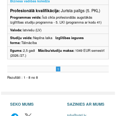
Biznesa vadības koledža
Profesionālā kvalifikācija:
Jurista palīgs (5. PKL)
Programmas veids:
Īsā cikla profesionālās augstākās
izglītības studiju programma - 5. LKI (programma ar kodu 41)
Valoda:
latviešu (LV)
Studiju veids:
Nepilna laika
Izglītības ieguves
forma:
Tālmācība
Ilgums:
2,5 gadi
Mācību/studiju maksa:
1049 EUR semestrī
(2026./27.)
1
Rezultāti : 1 - 8 no 8
SEKO MUMS
SAZINIES AR MUMS
info@niid.lv