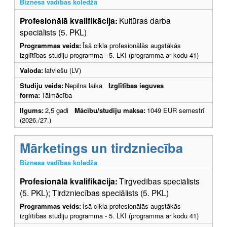
Biznesa vadības koledža
Profesionālā kvalifikācija:
Kultūras darba
speciālists (5. PKL)
Programmas veids:
Īsā cikla profesionālās augstākās
izglītības studiju programma - 5. LKI (programma ar kodu 41)
Valoda:
latviešu (LV)
Studiju veids:
Nepilna laika
Izglītības ieguves
forma:
Tālmācība
Ilgums:
2,5 gadi
Mācību/studiju maksa:
1049 EUR semestrī
(2026./27.)
Mārketings un tirdzniecība
Biznesa vadības koledža
Profesionālā kvalifikācija:
Tirgvedības speciālists
(5. PKL); Tirdzniecības speciālists (5. PKL)
Programmas veids:
Īsā cikla profesionālās augstākās
izglītības studiju programma - 5. LKI (programma ar kodu 41)