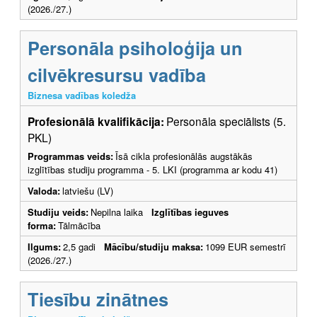
(2026./27.)
Personāla psiholoģija un
cilvēkresursu vadība
Biznesa vadības koledža
Profesionālā kvalifikācija:
Personāla speciālists (5.
PKL)
Programmas veids:
Īsā cikla profesionālās augstākās
izglītības studiju programma - 5. LKI (programma ar kodu 41)
Valoda:
latviešu (LV)
Studiju veids:
Nepilna laika
Izglītības ieguves
forma:
Tālmācība
Ilgums:
2,5 gadi
Mācību/studiju maksa:
1099 EUR semestrī
(2026./27.)
Tiesību zinātnes