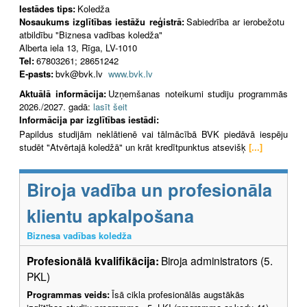
Iestādes tips:
Koledža
Nosaukums izglītības iestāžu reģistrā:
Sabiedrība ar ierobežotu
atbildību "Biznesa vadības koledža"
Alberta iela 13, Rīga, LV-1010
Tel:
67803261; 28651242
E-pasts:
bvk@bvk.lv
www.bvk.lv
Aktuālā informācija:
Uzņemšanas noteikumi studiju programmās
2026./2027. gadā:
lasīt šeit
Informācija par izglītības iestādi:
Papildus studijām neklātienē vai tālmācībā BVK piedāvā iespēju
studēt "Atvērtajā koledžā" un krāt kredītpunktus atsevišķ
[...]
Biroja vadība un profesionāla
klientu apkalpošana
Biznesa vadības koledža
Profesionālā kvalifikācija:
Biroja administrators (5.
PKL)
Programmas veids:
Īsā cikla profesionālās augstākās