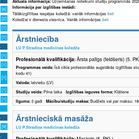
Aktuālā informācija:
Uzņemšanas noteikumi studiju programmās 202
Informācija par izglītības iestādi:
[6]
Tālākizglītības iespējas koledžā: vairāk informācijas
šeit
[2]
Koledžai ir dienesta viesnīca. Vairāk informācijas
šeit
[1]
Ārstniecība
[1]
LU P.Stradiņa medicīnas koledža
[1]
Profesionālā kvalifikācija:
Ārsta palīgs (feldšeris) (5. P
[1]
Programmas veids:
Īsā cikla profesionālās augstākās izglītības s
kodu 41)
[1]
Valoda:
latviešu (LV)
[1]
Studiju veids:
Pilna laika
Izglītības ieguves forma:
Klātiene
[1]
Ilgums:
3 gadi
Mācību/studiju maksa:
Budžets vai par maksu: 18
Ārstnieciskā masāža
[9]
LU P.Stradiņa medicīnas koledža
Profesionālā kvalifikācija:
Masieris (5. PKL)