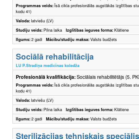
Programmas veids:
Īsā cikla profesionālās augstākās izglītības s
kodu 41)
Valoda:
latviešu (LV)
Studiju veids:
Pilna laika
Izglītības ieguves forma:
Klātiene
Ilgums:
2 gadi
Mācību/studiju maksa:
Valsts budžets
Sociālā rehabilitācija
LU P.Stradiņa medicīnas koledža
Profesionālā kvalifikācija:
Sociālais rehabilitētājs (5. PK
Programmas veids:
Īsā cikla profesionālās augstākās izglītības s
kodu 41)
Valoda:
latviešu (LV)
Studiju veids:
Pilna laika
Izglītības ieguves forma:
Klātiene
Ilgums:
2 gadi
Mācību/studiju maksa:
Valsts budžets
Sterilizācijas tehniskais speciāli