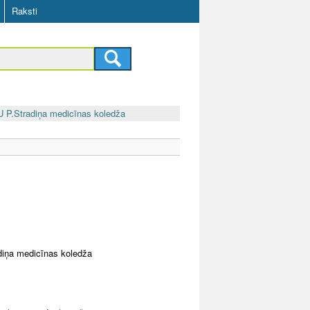
Raksti
U P.Stradiņa medicīnas koledža
adiņa medicīnas koledža