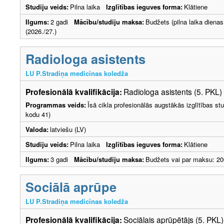
Studiju veids:
Pilna laika
Izglītības ieguves forma:
Klātiene
Ilgums:
2 gadi
Mācību/studiju maksa:
Budžets (pilna laika diena
(2026./27.)
Radiologa asistents
LU P.Stradiņa medicīnas koledža
Profesionālā kvalifikācija:
Radiologa asistents (5. PKL)
Programmas veids:
Īsā cikla profesionālās augstākās izglītības s
kodu 41)
Valoda:
latviešu (LV)
Studiju veids:
Pilna laika
Izglītības ieguves forma:
Klātiene
Ilgums:
3 gadi
Mācību/studiju maksa:
Budžets vai par maksu: 20
Sociālā aprūpe
LU P.Stradiņa medicīnas koledža
Profesionālā kvalifikācija:
Sociālais aprūpētājs (5. PKL)