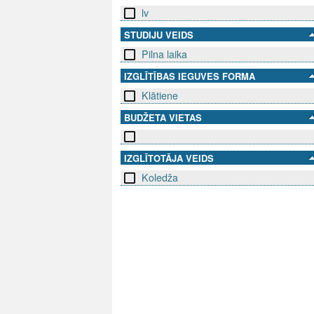
lv
STUDIJU VEIDS
Pilna laika
IZGLĪTĪBAS IEGUVES FORMA
Klātiene
BUDŽETA VIETAS
IZGLĪTOTĀJA VEIDS
Koledža