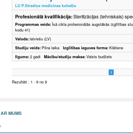
LU P.Stradiņa medicīnas koledža
Profesionālā kvalifikācija:
Sterilizācijas (tehniskais) spe
Programmas veids:
Īsā cikla profesionālās augstākās izglītības s
kodu 41)
Valoda:
latviešu (LV)
Studiju veids:
Pilna laika
Izglītības ieguves forma:
Klātiene
Ilgums:
2 gadi
Mācību/studiju maksa:
Valsts budžets
1
Rezultāti : 1 - 9 no 9
S AR MUMS
v