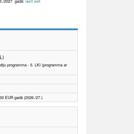
6./2027. gadā:
lasīt šeit
KL)
tudiju programma - 5. LKI (programma ar
00 EUR gadā (2026./27.)