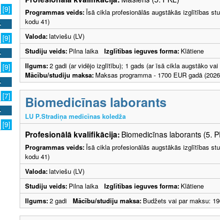
[9]
Programmas veids:
Īsā cikla profesionālās augstākās izglītības s
kodu 41)
Valoda:
latviešu (LV)
[9]
Studiju veids:
Pilna laika
Izglītības ieguves forma:
Klātiene
Ilgums:
2 gadi (ar vidējo izglītību); 1 gads (ar īsā cikla augstāko v
[9]
Mācību/studiju maksa:
Maksas programma - 1700 EUR gadā (2026.
[7]
Biomedicīnas laborants
LU P.Stradiņa medicīnas koledža
[9]
Profesionālā kvalifikācija:
Biomedicīnas laborants (5. 
Programmas veids:
Īsā cikla profesionālās augstākās izglītības s
kodu 41)
Valoda:
latviešu (LV)
Studiju veids:
Pilna laika
Izglītības ieguves forma:
Klātiene
Ilgums:
2 gadi
Mācību/studiju maksa:
Budžets vai par maksu: 19