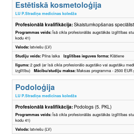
Estētiskā kosmetoloģija
LU P.Stradiņa medicīnas koledža
Profesionālā kvalifikācija:
Skaistumkopšanas speciālists
Programmas veids:
Īsā cikla profesionālās augstākās izglītības s
kodu 41)
Valoda:
latviešu (LV)
Studiju veids:
Pilna laika
Izglītības ieguves forma:
Klātiene
Ilgums:
2 gadi (ar īsā cikla profesionālo augstāko vai augstāku medic
izglītību)
Mācību/studiju maksa:
Maksas programma - 2500 EUR g
Podoloģija
LU P.Stradiņa medicīnas koledža
Profesionālā kvalifikācija:
Podologs (5. PKL)
Programmas veids:
Īsā cikla profesionālās augstākās izglītības s
kodu 41)
Valoda:
latviešu (LV)