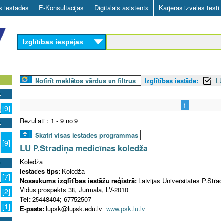
Skip
as iestādes
E-Konsultācijas
Digitālais asistents
Karjeras izvēles testi
to
main
Izglītības iespējas
content
Notīrīt meklētos vārdus un filtrus
Izglītības iestāde:
L
1
s
[9]
Rezultāti : 1 - 9 no 9
Skatīt visas iestādes programmas
[9]
LU P.Stradiņa medicīnas koledža
Koledža
Iestādes tips:
Koledža
[7]
Nosaukums izglītības iestāžu reģistrā:
Latvijas Universitātes P.Str
Vidus prospekts 38, Jūrmala, LV-2010
[2]
Tel:
25448404; 67752507
[1]
E-pasts:
lupsk@lupsk.edu.lv
www.psk.lu.lv