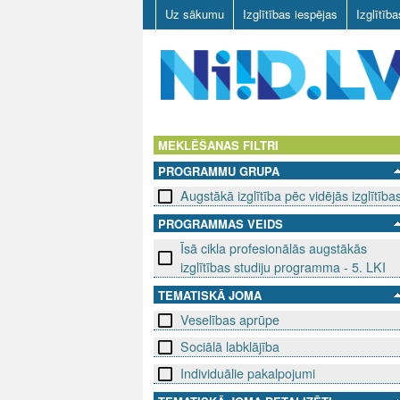
Uz sākumu
Izglītības iespējas
Izglītīb
N
I
MEKLĒŠANAS FILTRI
PROGRAMMU GRUPA
I
Augstākā izglītība pēc vidējās izglītība
D
PROGRAMMAS VEIDS
Īsā cikla profesionālās augstākās
.
izglītības studiju programma - 5. LKI
L
TEMATISKĀ JOMA
V
Veselības aprūpe
Sociālā labklājība
Individuālie pakalpojumi