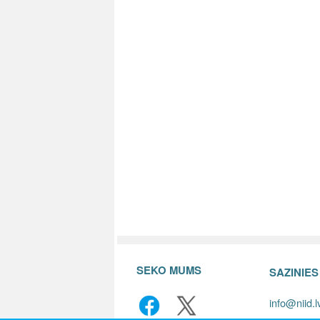
SEKO MUMS
SAZINIE
info@niid.l