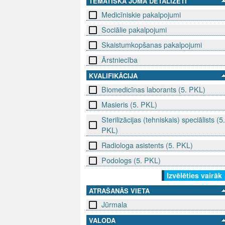
TEMATISKĀ JOMA DETALIZĒTI
Medicīniskie pakalpojumi
Sociālie pakalpojumi
Skaistumkopšanas pakalpojumi
Ārstniecība
KVALIFIKĀCIJA
Biomedicīnas laborants (5. PKL)
Masieris (5. PKL)
Sterilizācijas (tehniskais) speciālists (5.
PKL)
Radiologa asistents (5. PKL)
Podologs (5. PKL)
Izvēlēties vairāk
ATRAŠANĀS VIETA
Jūrmala
VALODA