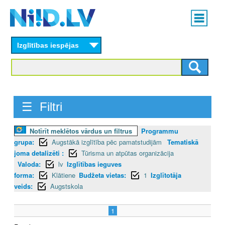
Skip
Main
to
menu
N
main
content
Izglītības iespējas
I
I
D
☰ Filtri
.
L
Notīrīt meklētos vārdus un filtrus
Programmu
grupa:
Augstākā izglītība pēc pamatstudijām
Tematiskā
V
joma detalizēti :
Tūrisma un atpūtas organizācija
Valoda:
lv
Izglītības ieguves
forma:
Klātiene
Budžeta vietas:
1
Izglītotāja
veids:
Augstskola
1