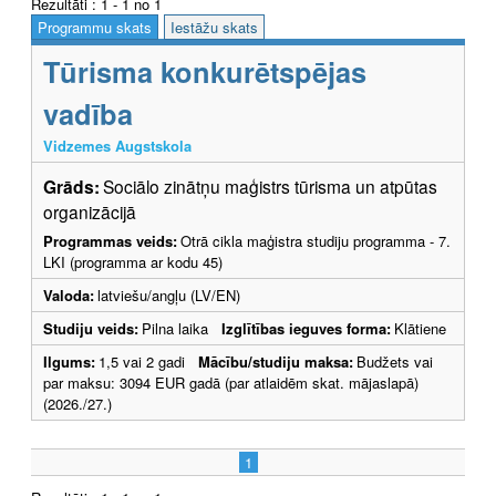
Rezultāti : 1 - 1 no 1
Programmu skats
Iestāžu skats
Tūrisma konkurētspējas
vadība
Vidzemes Augstskola
Grāds:
Sociālo zinātņu maģistrs tūrisma un atpūtas
organizācijā
Programmas veids:
Otrā cikla maģistra studiju programma - 7.
LKI (programma ar kodu 45)
Valoda:
latviešu/angļu (LV/EN)
Studiju veids:
Pilna laika
Izglītības ieguves forma:
Klātiene
Ilgums:
1,5 vai 2 gadi
Mācību/studiju maksa:
Budžets vai
par maksu: 3094 EUR gadā (par atlaidēm skat. mājaslapā)
(2026./27.)
1