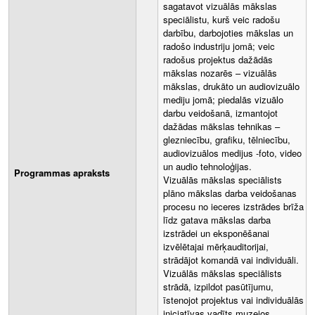
sagatavot vizuālās mākslas
speciālistu, kurš veic radošu
darbību, darbojoties mākslas un
radošo industriju jomā; veic
radošus projektus dažādās
mākslas nozarēs – vizuālās
mākslas, drukāto un audiovizuālo
mediju jomā; piedalās vizuālo
darbu veidošanā, izmantojot
dažādas mākslas tehnikas –
glezniecību, grafiku, tēlniecību,
audiovizuālos medijus -foto, video
un audio tehnoloģijas.
Programmas apraksts
Vizuālās mākslas speciālists
plāno mākslas darba veidošanas
procesu no ieceres izstrādes brīža
līdz gatava mākslas darba
izstrādei un eksponēšanai
izvēlētajai mērķauditorijai,
strādājot komandā vai individuāli.
Vizuālās mākslas speciālists
strādā, izpildot pasūtījumu,
īstenojot projektus vai individuālās
iniciatīvas vadīts muzejos,