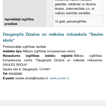
galerijās, reklāmas un dizaina
birojos, izdevniecībās u.c. ar
mākslu saistītās iestādēs.
Iepriekšējā izglītība,
15 gadi, pamatizglītība
prasības
Daugavpils Dizaina un mākslas vidusskola "Saules
skola"
Profesionālās izglītības iestāde
Iestādes tips:
Mākslu izglītības kompetences centrs
Nosaukums izglītības iestāžu reģistrā:
Mākslu izglītības
kompetences centrs "Daugavpils Dizaina un mākslas vidusskola
SAULES SKOLA"
Saules iela 8, Daugavpils, LV-5401
Tel:
65426286
E-pasts:
saules.skola@saules.lv
www.saules.lv