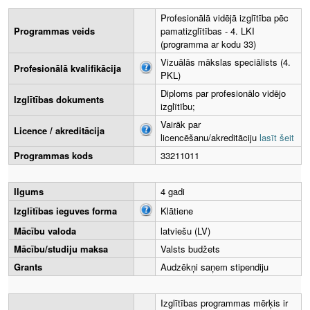
Profesionālā vidējā izglītība pēc
Programmas veids
pamatizglītības - 4. LKI
(programma ar kodu 33)
Vizuālās mākslas speciālists (4.
Profesionālā kvalifikācija
PKL)
Diploms par profesionālo vidējo
Izglītības dokuments
izglītību;
Vairāk par
Licence / akreditācija
licencēšanu/akreditāciju
lasīt šeit
Programmas kods
33211011
Ilgums
4 gadi
Izglītības ieguves forma
Klātiene
Mācību valoda
latviešu (LV)
Mācību/studiju maksa
Valsts budžets
Grants
Audzēkņi saņem stipendiju
Izglītības programmas mērķis ir