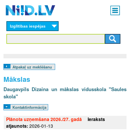
Skip
Main
to
menu
N
main
content
Izglītības iespējas
I
I
D
.
Atpakaļ uz meklēšanu
L
Mākslas
V
Daugavpils Dizaina un mākslas vidusskola "Saules
skola"
Kontaktinformācija
Plānota uzņemšana 2026./27. gadā
Ieraksts
atjaunots:
2026-01-13